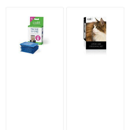
Magic
長
Blue
毛
空
貓
氣
梳
淨
理
化
套
器
裝
補
充
裝