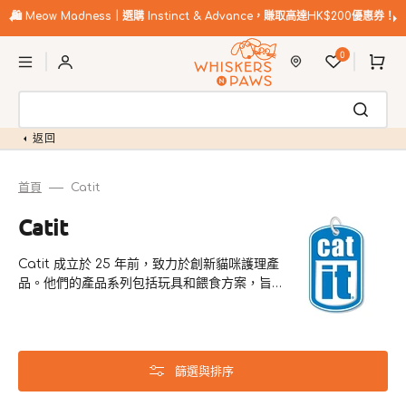
跳
至
🛍️
Meow Madness｜選購 Instinct & Advance，賺取高達HK$200優惠券！
內
購
容
0
物
車
返回
首頁
Catit
商
Catit
品
Catit 成立於 25 年前，致力於創新貓咪護理產
系
品。他們的產品系列包括玩具和餵食方案，旨在
列:
提升貓咪的幸福感，並滿足飲食挑剔的貓咪。
篩選與排序