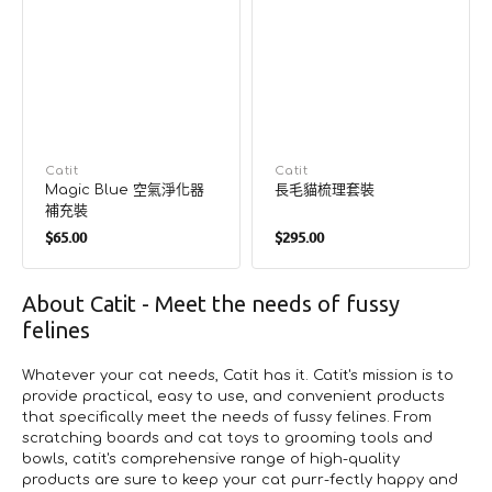
廠
Catit
廠
Catit
Magic Blue 空氣淨化器
長毛貓梳理套裝
商：
商：
補充裝
定
定
$65.00
$295.00
價
價
About Catit - Meet the needs of fussy
felines
Whatever your cat needs, Catit has it. Catit's mission is to
provide practical, easy to use, and convenient products
that specifically meet the needs of fussy felines. From
scratching boards and cat toys to grooming tools and
bowls, catit's comprehensive range of high-quality
products are sure to keep your cat purr-fectly happy and