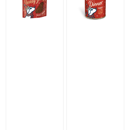
火
三
雞
禽
脆
盛
片
宴
狗
狗
狗
狗
零
濕
食
糧