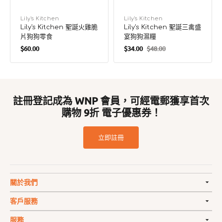
廠
Lily's Kitchen
廠
Lily's Kitchen
Lily's Kitchen 聖誕火雞脆
Lily's Kitchen 聖誕三禽盛
商：
商：
片狗狗零食
宴狗狗濕糧
定
$60.00
$34.00
$48.00
售
定
價
價
價
註冊登記成為 WNP 會員，可經電郵獲享首次
購物 9折 電子優惠券！
立即註冊
關於我們
客戶服務
服務