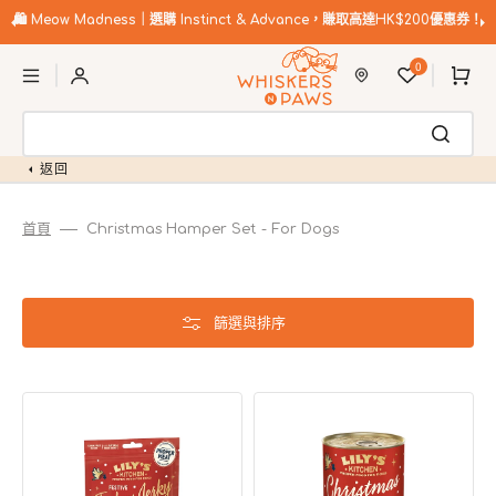
跳
至
🛍️
Meow Madness｜選購 Instinct & Advance，賺取高達HK$200優惠券！
內
購
容
0
物
車
返回
首頁
Christmas Hamper Set - For Dogs
篩選與排序
Lily's
Lily's
Kitchen
Kitchen
聖
聖
誕
誕