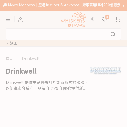
跳
至
🛍️
Meow Madness｜選購 Instinct & Advance，賺取高達HK$200優惠券！
內
購
容
0
物
車
返回
首頁
Drinkwell
商
Drinkwell
品
Drinkwell 提供由獸醫設計的創新寵物飲水器，
系
以促進水分補充。品牌自1998 年開始提供新
列:
鮮、過濾的水，讓寵物保持健康和快樂。