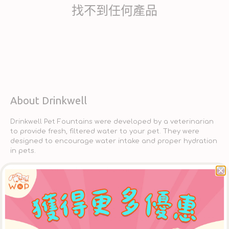
找不到任何產品
About Drinkwell
Drinkwell Pet Fountains were developed by a veterinarian
to provide fresh, filtered water to your pet. They were
designed to encourage water intake and proper hydration
in pets.
Keep Your Pet Healthy and Hydrated
Allow your pet to have fresh, filtered water with the
PetSafe Drinkwell Original Fountain. The falling stream
aerates the water and entices your pet to drink more.
Let's keep your pet healthy and hydrated so you both can
live happily together.