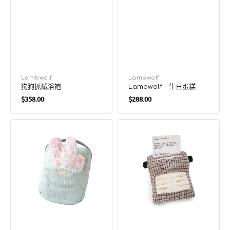
廠
Lambwolf
廠
Lambwolf
狗狗抓絨浴袍
Lambwolf - 生日蛋糕
商：
商：
定
定
$358.00
$288.00
價
價
Woof
Typewriter
FM
嗅
嗅
聞
聞
與
與
發
發
聲
聲
狗
狗
玩
玩
具
具