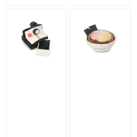
價
價
即
拉
影
麵
即
嗅
有
聞
相
+
機
發
嗅
聲
聞
狗
+
玩
發
具
聲
狗
玩
具