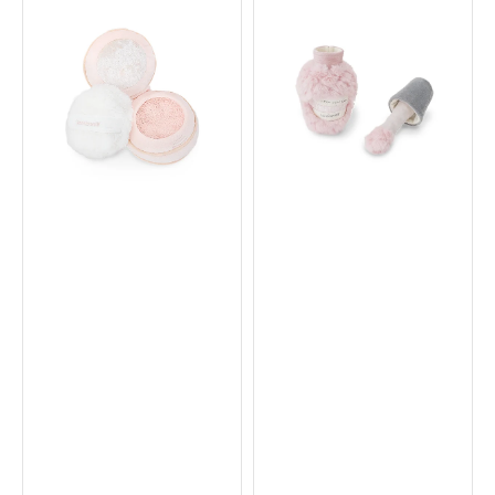
Pink
Nail
Compact
Polish
嗅
嗅
聞
聞
及
及
吱
沙
吱
沙
聲
聲
狗
貓
狗
玩
玩
具
具