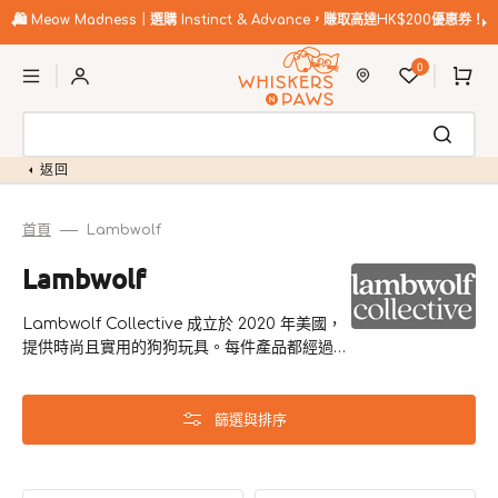
跳
至
🛍️
Meow Madness｜選購 Instinct & Advance，賺取高達HK$200優惠券！
內
購
容
0
物
車
返回
首頁
Lambwolf
商
Lambwolf
品
Lambwolf Collective 成立於 2020 年美國，
系
提供時尚且實用的狗狗玩具。每件產品都經過精
列:
心設計，適合寵物和主人，增進玩耍時間和感情
聯繫。
篩選與排序