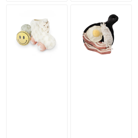
Keep
Lambwolf
Rollin
-
嗅
Bfast
聞
Burrow
與
&
發
Snuffle
聲
狗
狗
玩
玩
具
具