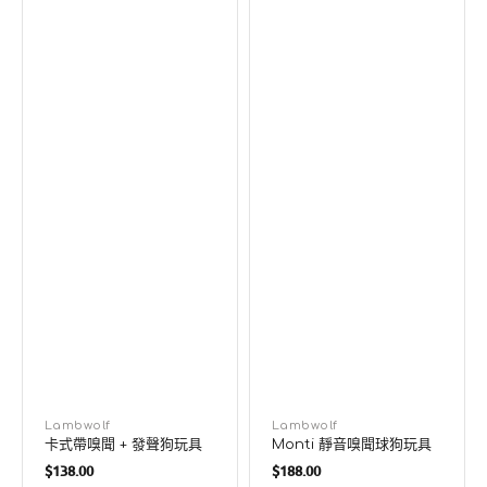
玩
具
廠
Lambwolf
廠
Lambwolf
卡式帶嗅聞 + 發聲狗玩具
Monti 靜音嗅聞球狗玩具
商：
商：
定
定
$138.00
$188.00