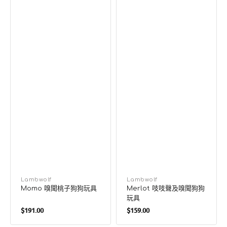
廠
Lambwolf
廠
Lambwolf
Momo 嗅聞桃子狗狗玩具
Merlot 吱吱聲及嗅聞狗狗
商：
商：
玩具
定
定
$191.00
$159.00
價
價