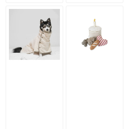
價
價
狗
Lambwolf
狗
-
抓
生
絨
日
浴
蛋
袍
糕