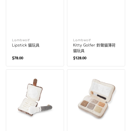
廠
Lambwolf
廠
Lambwolf
Lipstick 貓玩具
Kitty Golfer 鈴聲貓薄荷
商：
商：
貓玩具
定
定
$78.00
$128.00
價
價
光
Eyeshadow
影
Palette
粉
狗
盒
狗
及
嗅
化
聞
妝
玩
掃
具
狗
狗
嗅