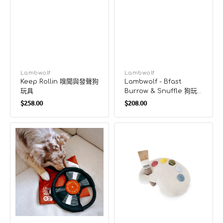
廠
Lambwolf
廠
Lambwolf
Keep Rollin 嗅聞與發聲狗
Lambwolf - Bfast
商：
商：
玩具
Burrow & Snuffle 狗玩
定
定
具
$258.00
$208.00
價
價
Bark
調
To
色
The
盤
Beat
咕
嗅
𠱸
聞
+
與
擲
發
拋
聲
狗
狗
玩