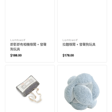
廠
Lambwolf
廠
Lambwolf
即影即有相機嗅聞 + 發聲
拉麵嗅聞 + 發聲狗玩具
商：
商：
狗玩具
定
定
$188.00
$178.00
價
價
卡
Monti
式
靜
帶
音
嗅
嗅
聞
聞
+
球
發
狗
聲
玩
狗
具