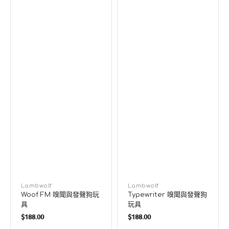
廠
Lambwolf
廠
Lambwolf
Woof FM 嗅聞與發聲狗玩
Typewriter 嗅聞與發聲狗
商：
商：
具
玩具
定
定
$188.00
$188.00
價
價