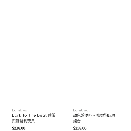
玩
具
具
組
合
廠
Lambwolf
廠
Lambwolf
Bark To The Beat 嗅聞
調色盤咕𠱸 + 擲拋狗玩具
商：
商：
與發聲狗玩具
組合
定
定
$238.00
$258.00