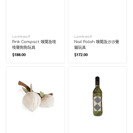
廠
Lambwolf
廠
Lambwolf
Pink Compact 嗅聞及吱
Nail Polish 嗅聞及沙沙聲
商：
商：
吱聲狗狗玩具
貓玩具
定
定
$188.00
$172.00
價
價
Momo
Merlot
嗅
吱
聞
吱
桃
聲
子
及
狗
嗅
狗
聞
玩
狗
具
狗
玩
具