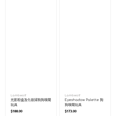
聞
玩
具
廠
Lambwolf
廠
Lambwolf
光影粉盒及化妝掃狗狗嗅聞
Eyeshadow Palette 狗
商：
商：
玩具
狗嗅聞玩具
定
定
$188.00
$173.00