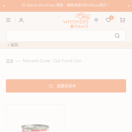
跳
至
VIPaws積分！
🛍️
Meow Madness｜選購 Instinct & Advan
內
購
容
0
物
車
返回
首頁
Natural Code - Cat Food Can
篩選與排序
雞
肉
三
文