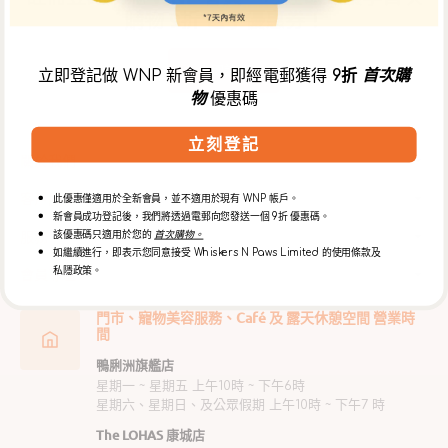
購物 9折 電子優惠券！
立即註冊
立即登記做 WNP 新會員，即經電郵獲得
9折
首次購
物
優惠碼
立刻登記
關於我們
客戶服務
此優惠僅適用於全新會員，並不適用於現有 WNP 帳戶。
新會員成功登記後，我們將透過電郵向您發送一個 9折 優惠碼。
服務
該優惠碼只適用於您的
首次購物。
如繼續進行，即表示您同意接受 Whiskers N Paws Limited 的使用條款及
私隱政策。
會員專區
門市、寵物美容服務、Café 及 露天休憩空間 營業時
間
鴨脷洲旗艦店
星期一 ~ 星期五 上午10時 ~ 下午6時
星期六、星期日、及公眾假期 上午10時 ~ 下午7 時
The LOHAS 康城店