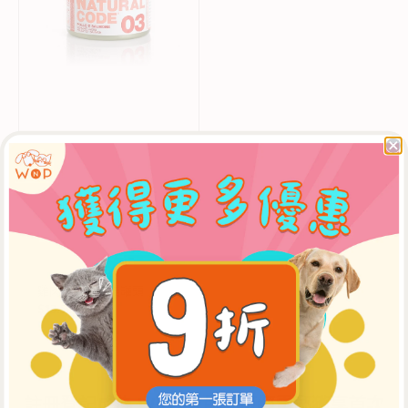
魚
成
貓
罐
頭
廠
Natural Code
雞肉三文魚成貓罐頭
商：
$13.50
$15.00
售
定
價
價
註冊登記成為 WNP 會員，可經電郵獲享首次