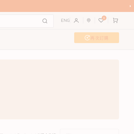
購
0
物
ENG
車
再次訂購
活動及工作坊
聯歡派對