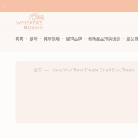
跳
至
內
容
狗狗
貓咪
健康護理
寵物品牌
產品
最新產品
推廣優惠
自
寵物領養
寵物 Cafe
Featured Brands
優
狗糧
貓糧
狗狗健康護理
優惠與折扣
狗狗小食
貓小食
貓貓健康護理
限時清貨
首頁
Vaya Wild Treat Freeze Dried Dog Treats
優
所有商品
所有商品
所有商品
狗狗優惠專頁
所有商品
所有商品
所有商品
狗狗專區
天然狗乾糧
貓天然乾糧
狗驅蚤、除蜱蟲用品
貓咪優惠專頁
WNP 狗狗零食
WNP 貓貓零食
貓驅蚤、除蜱蟲用品
貓咪專區
天然無穀狗糧
天然無穀貓糧
狗關節補充、強化骨骼
狗狗風乾零食
貓抗敏零食
貓關節保健零食、用品
狗罐頭、濕糧
貓主食罐、濕糧
狗牙齒護理
狗狗抗敏零食
貓薄荷、貓草
貓牙齒護理
狗拌糧食品
貓副食罐、濕糧
狗藥用沖涼及護毛
狗狗天然潔齒小食
貓潔齒小食
貓藥用沖涼及護毛
瀏覽全部品牌
人類食用等級狗糧
貓凍乾食品
狗杜蟲及治療
狗凍乾小食
貓凍乾小食
貓去毛球
狗凍乾食品
貓風乾食品
狗維他命、補充劑
狗潔齒小食
貓天然肉粒小食
貓維他命 & 補充劑
狗風乾食品
脫水貓糧
狗鎮靜舒緩
狗狗啃咬肉乾零食
貓舒緩減壓治療
脫水狗糧
急凍貓糧
狗醫療用品
狗訓練小食
貓醫療用品