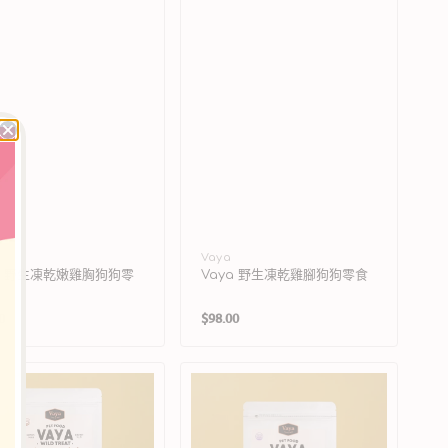
廠
Vaya
ya 野生凍乾嫩雞胸狗狗零
Vaya 野生凍乾雞腳狗狗零食
商：
定
0
$98.00
價
Vaya
野
生
凍