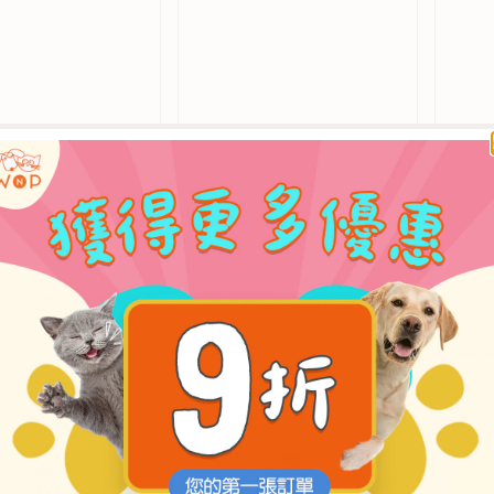
廠
Vaya
廠
Vaya
 野生凍乾鴨頸骨狗狗零
Vaya 野生凍乾鴨胸狗狗零食
Va
商：
商：
食
定
定
$118.00
$88.0
價
價
Vaya
Vaya
野
野
生
生
凍
凍