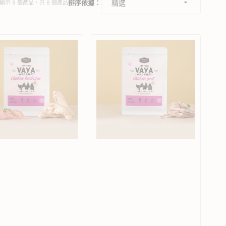
排序依據：
顯示 8 個產品，共 8 個產品
Vaya
野
生
凍
乾
雞
腳
狗
狗
零
食