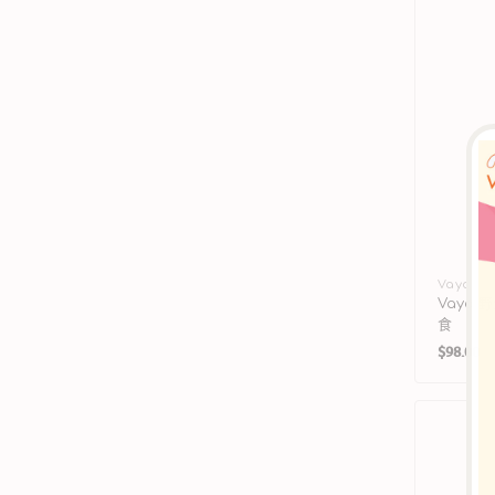
廠
Vaya
Vaya
商：
食
定
$98.00
價
Wild
Treat
-
Freeze