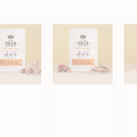
狗獸醫配方糧
貓獸醫配方糧
狗狗生活用品
貓用品
狗狗家居用品
Vaya
Vaya
所有商品
所有商品
所有商品
野
野
狗拖帶、狗胸帶及狗頸圈
貓爬架 & 貓睡床
狗狗睡床
生
生
凍
凍
狗寵物袋及手推車
貓行為訓練
門墊
乾
乾
狗戶外用品
貓飲食器具
狗飲食器具
鴨
嫩
狗訓練行為
貓飲水機
狗飲水機
胸
雞
狗
胸
狗衣物及配飾
貓拖帶 & 貓頸圈
狗籠、小屋、門欄及圍欄
狗
狗
貓寵物袋及手推車
狗斜坡、樓梯
零
狗
食
零
食