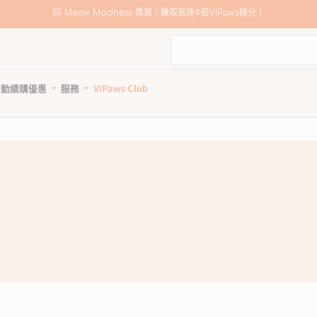
🛍️
Meow Madness｜選購 Instinct & Advance，賺取高達HK$200優惠券！
自動續購優惠
服務
VIPaws Club
動續購計劃如何運作
寵物美容
自助狗狗沖洗站
惠1: 續購送贈品
狗狗健康護理
貓貓健康護理
狗狗清潔用品
貓砂及清潔用品
惠2: 首單高達85折
所有商品
所有商品
所有商品
所有商品
狗驅蚤、除蜱蟲用品
貓驅蚤、除蜱蟲用品
寵物家居清潔
貓砂
狗關節補充、強化骨骼
貓關節保健零食、用品
狗狗安全清潔
貓砂盤 & 廁所用品
狗牙齒護理
貓牙齒護理
狗狗清潔劑及除臭
貓家居清潔
狗藥用沖涼及護毛
貓藥用沖涼及護毛
狗尿墊及撿便袋
貓清潔劑及除臭
狗杜蟲及治療
貓去毛球
狗維他命、補充劑
貓維他命 & 補充劑
狗鎮靜舒緩
貓舒緩減壓治療
狗醫療用品
貓醫療用品