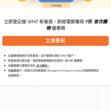
乾
乾
鴨
袋
翼
鼠
狗
尾
立即登記做 WNP 新會員，即經電郵獲得
9折
首次購
狗
狗
零
狗
物
優惠碼
食
零
食
立刻登記
此優惠僅適用於全新會員，並不適用於現有 WNP 帳戶。
新會員成功登記後，我們將透過電郵向您發送一個 9折 優惠碼。
該優惠碼只適用於您的
首次購物。
如繼續進行，即表示您同意接受 Whiskers N Paws Limited 的使用條款及
私隱政策。