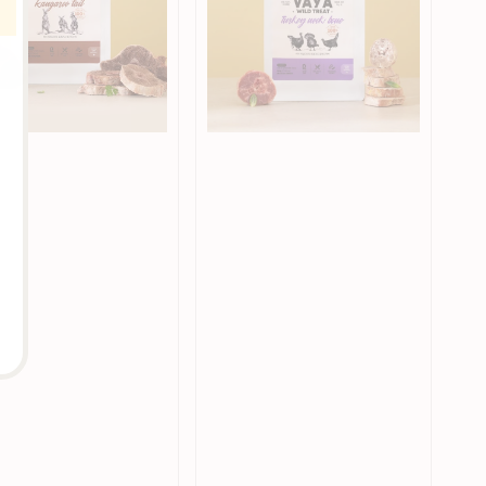
乾
火
雞
頸
骨
狗
狗
零
食