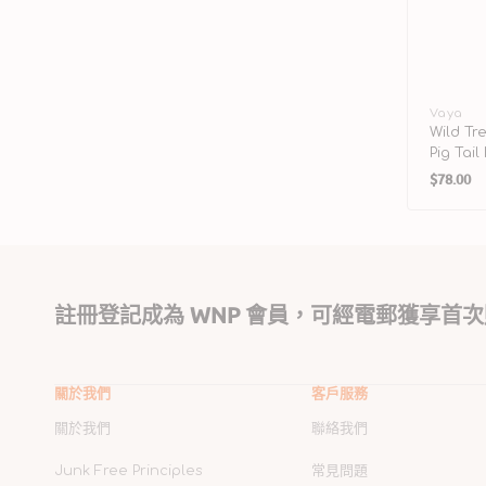
廠
Vaya
Wild Tr
商：
Pig Tai
定
$78.00
價
註冊登記成為 WNP 會員，可經電郵獲享首次
關於我們
客戶服務
關於我們
聯絡我們
Junk Free Principles
常見問題