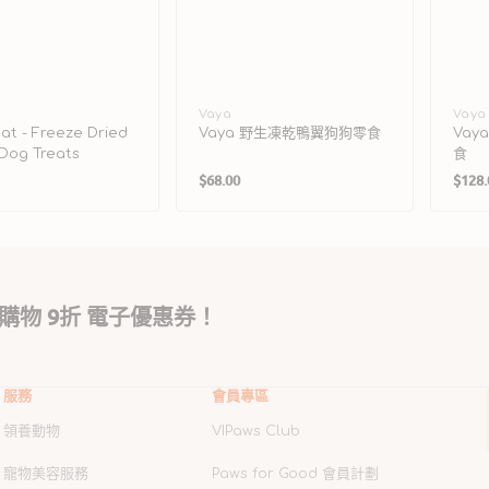
廠
Vaya
廠
Vaya
eat - Freeze Dried
Vaya 野生凍乾鴨翼狗狗零食
Va
商：
商：
l Dog Treats
食
定
定
$68.00
$128.
價
價
購物 9折 電子優惠券！
服務
會員專區
領養動物
VIPaws Club
寵物美容服務
Paws for Good 會員計劃