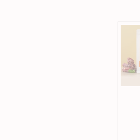
狗急凍糧
狗獸醫配方糧
狗素食小食
貓獸醫配方糧
狗狗美容用品
貓貓美容用品
狗狗玩具
貓玩具
Vaya
所有商品
所有商品
所有商品
所有商品
野
狗皮膚、毛髮用品
貓皮膚 & 毛髮護理
狗耐咬玩具
貓薄荷玩具
生
凍
狗耳部護理
貓耳部護理
狗拋接玩具
益智互動貓貓玩具
乾
狗眼睛護理
貓眼部護理
狗毛公仔玩具
逗貓棒
鴨
狗指甲護理
貓沖涼液
狗訓練玩具
貓抓玩板
頸
骨
狗梳毛刷
貓梳毛刷
狗
狗沖涼液、狗護髮素
狗
狗濕紙巾、噴霧
零
食