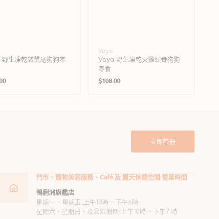
廠
Vaya
ya 野生凍乾袋鼠尾狗狗零
Vaya 野生凍乾火雞頸骨狗狗
商：
零食
定
00
$108.00
價
立即註冊
門市、寵物美容服務、Café 及 露天休憩空間 營業時間
鴨脷洲旗艦店
星期一 ~ 星期五 上午10時 ~ 下午6時
星期六、星期日、及公眾假期 上午10時 ~ 下午7 時