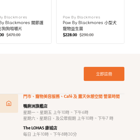
By Blackmores
廠
Paw By Blackmores
By Blackmores 關節護
Paw By Blackmores 小型犬
商：
方狗狗咀嚼片
寵物益生菌
00
$470.00
$228.00
$290.00
定
售
定
價
價
價
立即註冊
門市、寵物美容服務、Café 及 露天休憩空間 營業時間
鴨脷洲旗艦店
星期一 ~ 星期五 上午10時 ~ 下午6時
星期六、星期日、及公眾假期 上午10時 ~ 下午7 時
The LOHAS 康城店
每日 上午10時 ~ 下午8時30分