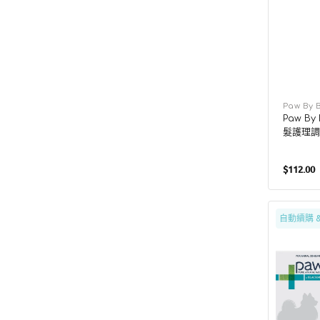
廠
Paw By 
Paw By
商：
髮護理調
$112.00
售
價
Paw
自動續購 
By
Blackmo
Paw
Hepatoa
肝
臟
補