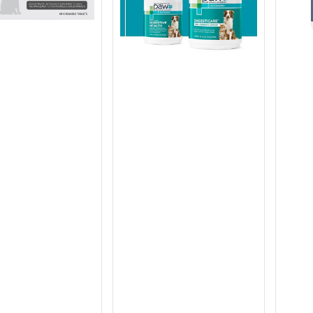
充
方
劑
狗
狗
咀
嚼
片