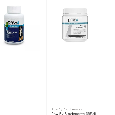
mores
Blackmores
關
節
補
充
強
效
狗
狗
咀
嚼
片
廠
Paw By Blackmores
Paw By Blackmores 關節補
商：