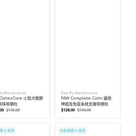
By Blackmores
廠
Paw By Blackmores
 OsteoCare 小型犬關節
PAW Complete Calm 貓用
商：
美味咀嚼粒
神經及免疫系統支援咀嚼粒
00
$136.00
$128.00
$154.00
定
售
定
價
價
價
Paw
購 & 優惠
自動續購 & 優惠
By