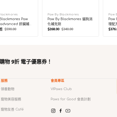
Blackmores
廠
Paw By Blackmores
廠
Paw 
 Blackmores Paw
Paw By Blackmores 貓狗消
Paw 
商：
商：
oadvanced 肝臟補
化補充劑
理配
 起
$590.00
$268.00
$340.00
$376.
定
售
定
售
價
價
價
價
購物 9折 電子優惠券！
服務
會員專區
領養動物
VIPaws Club
寵物美容服務
Paws for Good 會員計劃
寵物友善 Café
Instagram
Facebook
YouTube