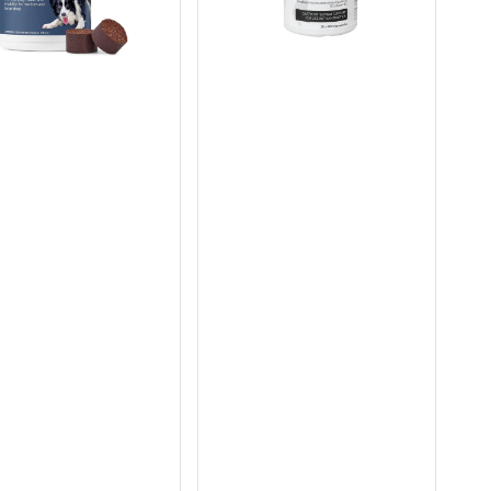
益
生
菌