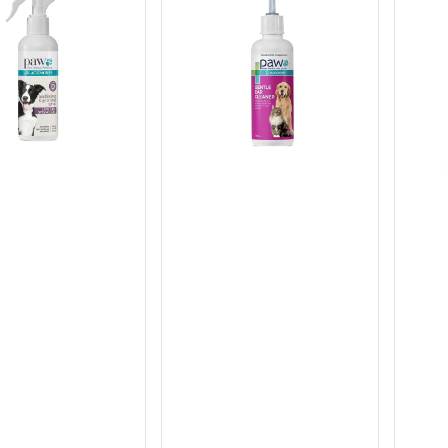
res
Blackmores
Black
貓
關
狗
節
適
高
用
級
溫
護
和
理
潔
狗
耳
狗
劑
膠
囊
補
充
劑