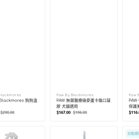
Blackmores
廠
Paw By Blackmores
廠
Paw 
 Blackmores 狗狗溫
PAW 無菌醫療級麥蘆卡傷口凝
PAW
商：
商：
膠 犬貓適用
保護
$290.00
$167.00
$196.00
$116.
定
售
定
售
價
價
價
價
Paw
Paw
自動續
By
By