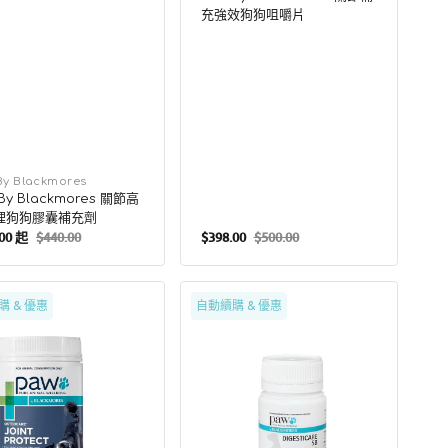
充強效狗狗咀嚼片
By Blackmores
By Blackmores 關節高
理狗狗膠囊補充劑
.00 起
$440.00
$398.00
$500.00
定
售
定
價
價
價
Paw
購 & 優惠
自動續購 & 優惠
By
mores
Blackmores
小
型
犬
寵
物