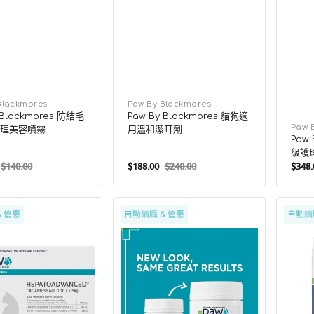
Blackmores
廠
Paw By Blackmores
 Blackmores 防結毛
Paw By Blackmores 貓狗適
商：
廠
Paw 
理美容噴霧
用溫和潔耳劑
Paw 
商：
級護
$140.00
$188.00
$240.00
$348
定
售
定
售
價
價
價
價
Paw
Paw
& 優惠
自動續購 & 優惠
自動續
By
By
res
Blackmores
Black
貓
關
dvanced
狗
節
消
護
化
理
補
配