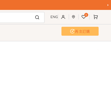
購
0
物
ENG
車
再次訂購
狗沖洗站
活動及工作坊