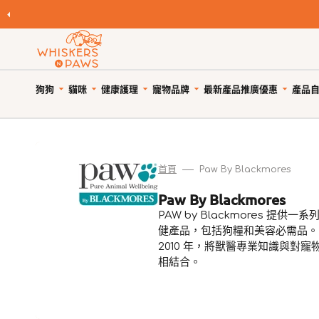
跳
至
內
容
狗狗
貓咪
健康護理
寵物品牌
產品
最新產品
推廣優惠
自
寵物領養
寵物 Cafe
Featured Brands
優
狗糧
貓糧
狗狗健康護理
優惠與折扣
狗狗小食
貓小食
貓貓健康護理
限時清貨
優
所有商品
所有商品
所有商品
狗狗優惠專頁
所有商品
所有商品
所有商品
狗狗專區
首頁
Paw By Blackmores
天然狗乾糧
貓天然乾糧
狗驅蚤、除蜱蟲用品
貓咪優惠專頁
WNP 狗狗零食
WNP 貓貓零食
貓驅蚤、除蜱蟲用品
貓咪專區
商
Paw By Blackmores
天然無穀狗糧
天然無穀貓糧
狗關節補充、強化骨骼
狗狗風乾零食
貓抗敏零食
貓關節保健零食、用品
品
PAW by Blackmores 提供
狗罐頭、濕糧
貓主食罐、濕糧
狗牙齒護理
狗狗抗敏零食
貓薄荷、貓草
貓牙齒護理
系
健產品，包括狗糧和美容必需品。
狗拌糧食品
貓副食罐、濕糧
狗藥用沖涼及護毛
狗狗天然潔齒小食
貓潔齒小食
貓藥用沖涼及護毛
列:
2010 年，將獸醫專業知識與對寵
瀏覽全部品牌
人類食用等級狗糧
貓凍乾食品
狗杜蟲及治療
狗凍乾小食
貓凍乾小食
貓去毛球
相結合。
狗凍乾食品
貓風乾食品
狗維他命、補充劑
狗潔齒小食
貓天然肉粒小食
貓維他命 & 補充劑
狗風乾食品
脫水貓糧
狗鎮靜舒緩
狗狗啃咬肉乾零食
貓舒緩減壓治療
脫水狗糧
急凍貓糧
狗醫療用品
狗訓練小食
貓醫療用品