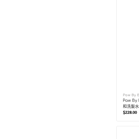
廠
Paw By 
Paw By
商：
和洗髮水
$228.00
售
價
Paw
By