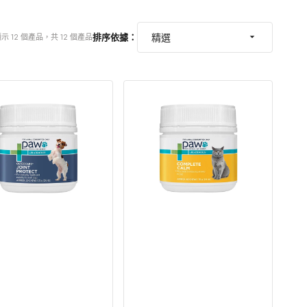
排序依據：
示 12 個產品，共 12 個產品
PAW
Care
Complete
Calm
貓
用
神
經
及
免
疫
系
統
支
援
咀
嚼
粒