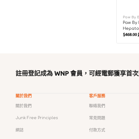
廠
Paw By 
Paw By
商：
Hepat
$468.00
充劑
售
價
註冊登記成為 WNP 會員，可經電郵獲享首次
關於我們
客戶服務
關於我們
聯絡我們
Junk Free Principles
常見問題
網誌
付款方式