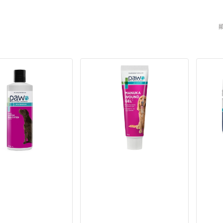
狗獸醫配方糧
貓獸醫配方糧
顯
狗狗生活用品
貓用品
狗狗家居用品
所有商品
所有商品
所有商品
狗拖帶、狗胸帶及狗頸圈
貓爬架 & 貓睡床
狗狗睡床
PAW
PAW
狗寵物袋及手推車
貓行為訓練
門墊
無
Osteo
狗戶外用品
貓飲食器具
狗飲食器具
res
菌
小
醫
型
狗訓練行為
貓飲水機
狗飲水機
療
犬
狗衣物及配飾
貓拖帶 & 貓頸圈
狗籠、小屋、門欄及圍欄
級
關
麥
節
貓寵物袋及手推車
狗斜坡、樓梯
蘆
保
卡
護
傷
美
口
味
凝
咀
膠
嚼
犬
粒
貓
適
用