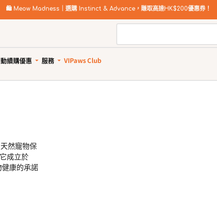
🛍️
Meow Madness｜選購 Instinct & Advance，賺取高達HK$200優惠券！
自動續購優惠
服務
VIPaws Club
動續購計劃如何運作
寵物美容
自助狗
惠1: 續購送贈品
狗狗健康護理
貓貓健康護理
狗狗清潔用品
貓砂及清潔用品
惠2: 首單高達85折
所有商品
所有商品
所有商品
所有商品
狗驅蚤、除蜱蟲用品
貓驅蚤、除蜱蟲用品
寵物家居清潔
貓砂
狗關節補充、強化骨骼
貓關節保健零食、用品
狗狗安全清潔
貓砂盤 & 廁所用品
一系列天然寵物保
狗牙齒護理
貓牙齒護理
狗狗清潔劑及除臭
貓家居清潔
它成立於
狗藥用沖涼及護毛
貓藥用沖涼及護毛
狗尿墊及撿便袋
貓清潔劑及除臭
物健康的承諾
狗杜蟲及治療
貓去毛球
狗維他命、補充劑
貓維他命 & 補充劑
狗鎮靜舒緩
貓舒緩減壓治療
狗醫療用品
貓醫療用品