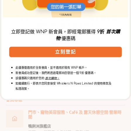
註冊登記成為 WNP 會員，可經電郵獲享首次
購物 9折 電子優惠券！
立即登記做 WNP 新會員，即經電郵獲得
9折
首次購
物
優惠碼
立即註冊
立刻登記
關於我們
此優惠僅適用於全新會員，並不適用於現有 WNP 帳戶。
新會員成功登記後，我們將透過電郵向您發送一個 9折 優惠碼。
客戶服務
該優惠碼只適用於您的
首次購物。
如繼續進行，即表示您同意接受 Whiskers N Paws Limited 的使用條款及
服務
私隱政策。
會員專區
門市、寵物美容服務、Café 及 露天休憩空間 營業時
間
鴨脷洲旗艦店