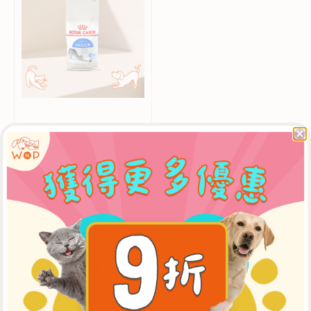
室
內
成
貓
營
養
配
方
成
貓
糧
廠
Royal Canin
Royal Canin FHN 室內成
商：
貓營養配方成貓糧
$224.00 起
$280.00
售
定
價
價