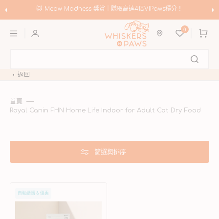
跳
至
🐱 Meow Madness 獎賞｜賺取高達4倍VIPaws積分！
內
購
容
0
物
車
返回
首頁
Royal Canin FHN Home Life Indoor for Adult Cat Dry Food
篩選與排序
Royal
自動續購 & 優惠
Canin
FHN