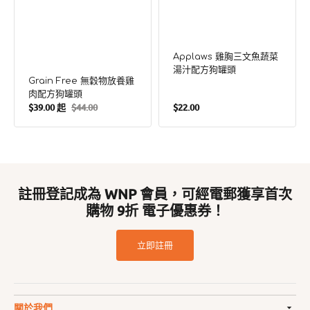
Applaws 雞胸三文魚蔬菜
湯汁配方狗罐頭
Grain Free 無穀物放養雞
肉配方狗罐頭
定
$39.00 起
$44.00
$22.00
售
定
價
價
價
註冊登記成為 WNP 會員，可經電郵獲享首次
購物 9折 電子優惠券！
立即註冊
關於我們