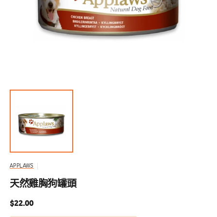
啟
圖
庫
檢
視
中
的
精
選
多
媒
體
檔
案
APPLAWS
天然雞胸狗罐頭
定
$22.00
價