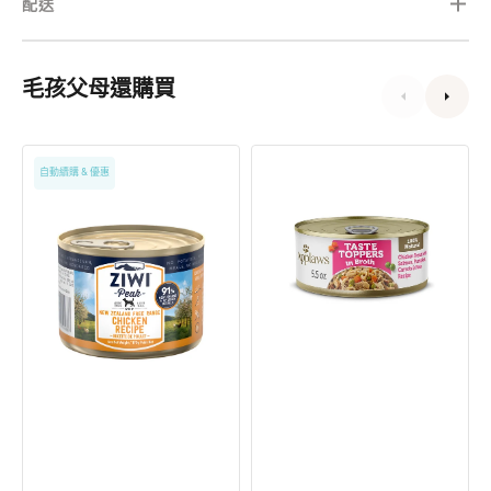
配送
毛孩父母還購買
Grain
Applaws
自動續購 & 優惠
Free
雞
無
胸
穀
三
物
文
放
魚
養
蔬
雞
菜
肉
湯
配
汁
方
配
狗
方
罐
狗
頭
罐
頭