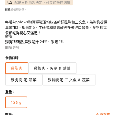
配送日期由您決定，可於結帳時選擇
運費
結帳時計算。
每罐Applaws狗濕糧罐頭均放滿新鮮雞胸和三文魚，為狗狗提供
奧米加3、奧米加6、牛磺酸和精氨酸等多種健康營養，令狗狗每
餐都吃得開心又滿足！
雞胸
- 100%天然
雞胸 75%、鮮雞湯汁 24%、米飯 1%
- 天然牛磺酸來源，有助保持心臟和眼睛健康
蛋白質 13%、粗纖維 1%、粗脂肪及油分 0.3%,、粗灰質 2%、水分
閲讀更多
- 簡單食材，絕無隱藏添加劑
82%
食物口味
- 為成犬而設的輔助糧食
雞胸&蔬菜
雞胸 45%、鮮雞湯汁 26%、南瓜 8%、紅蘿蔔 8%、青豆 8%、米
鷄胸肉
雞胸肉、火腿 & 蔬菜
飯 5%
蛋白質 13%、粗灰質 2%、粗脂肪及油分 0.3%、粗纖維 1%、水分
雞胸肉 配 蔬菜
雞胸肉配 三文魚 & 蔬菜
82%
雞胸&三文魚&蔬菜
雞胸 28%、鮮雞湯汁 26%、三文魚 17%、南瓜 8%、紅蘿蔔 8%、
重量：
青豆 8%、米飯 5%
蛋白質 13%、粗灰質 2%、粗脂肪及油分 0.3%、粗纖維 1%、水分
156 g
版
82%
本
數量:
有存貨