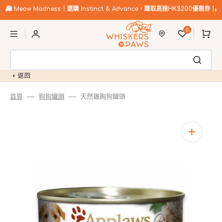
跳
至
🛍️
Meow Madness｜選購 Instinct & Advance，賺取高達HK$200優惠券！
內
購
容
0
物
車
返回
首頁
狗狗罐頭
天然雞胸狗罐頭
開