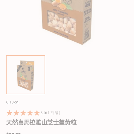
啟
圖
庫
檢
視
中
的
精
選
多
媒
體
檔
案
CHURPI
5.0
1
(1 評論)
reviews
天然喜馬拉雅山芝士薑黃粒