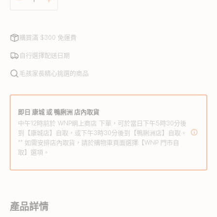
完
天
天
或
然
然
無
喜
喜
法
購買滿 $300 免運費
使
馬
馬
用
拉
拉
自行選擇配送日期
雅
雅
毛孩家長精心挑選的商品
山
山
芝
芝
士
士
即日 康城 或 鴨脷洲 店內取貨
薑
薑
中午12時前於 WNP網上商店 下單，可於當日下午5時30分後
黃
黃
到【康城店】自取，或下午3時30分後到【鴨脷洲店】自取。
** 如需安排店內取貨，請於購物車頁面選擇【WNP 門市自
粒
粒
取】選項。
數
數
量
量
減
增
少
加
產品詳情