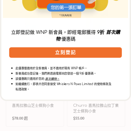
馬
喜
拉
馬
雅
拉
山
雅
芝
山
士
拉
立即登記做 WNP 新會員，即經電郵獲得
9折
首次購
條
丁
物
優惠碼
狗
果
小
芝
食
士
立刻登記
條
狗
小
此優惠僅適用於全新會員，並不適用於現有 WNP 帳戶。
食
新會員成功登記後，我們將透過電郵向您發送一個 9折 優惠碼。
該優惠碼只適用於您的
首次購物。
如繼續進行，即表示您同意接受 Whiskers N Paws Limited 的使用條款及
私隱政策。
喜馬拉雅山芝士條狗小食
Churro 喜馬拉雅山拉丁果
芝士條狗小食
定
定
$78.00 起
$55.00
價
價