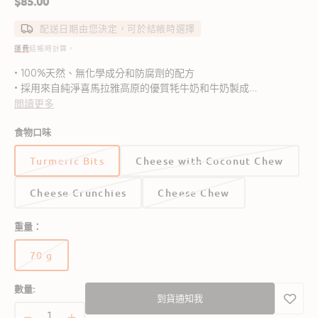
定
$85.00
價
配送日期由您決定，可於結帳時選擇
運費
結帳時計算。
• 100%天然、無化學成分和防腐劑的配方
• 採用來自純淨喜馬拉雅高原的優質牦牛奶和牛奶製成
• 添加抗炎的薑黃,有助舒緩肌肉和關節疼痛
閲讀更多
• 富含鈣、鉀、鋅等多種essential營養素和維生素
食物口味
• 遵循喜馬拉雅傳統工藝製作,呈現獨特風味
• 軟硬適度的口感滿足各種狗狗的咀嚼需求
Turmeric Bits
Cheese with Coconut Chew
• 適用於訓練獎勵、日常點心等多種場景
• 獲獸醫推薦為高消化吸收的營養美味小食
Cheese Crunchies
Cheese Chew
• 適用於幼犬、成犬及老年犬
• 比市面上許多商業狗零食更健康的優質選擇
重量：
70 g
版
本
數量:
已
到貨通知我
售