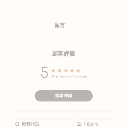
留言
顧客評價
5
5 out of 5 stars 1 total reviews
Based on 1 review
撰寫評論
Filters