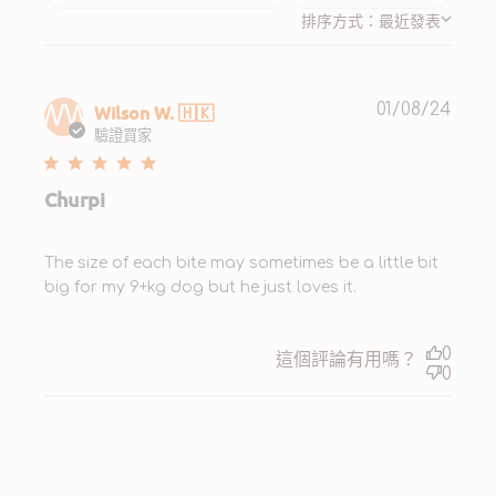
排序方式：
最近發表
Publ
Wilson W. 🇭🇰
01/08/24
WW
date
驗證買家
Churpi
The size of each bite may sometimes be a little bit
big for my 9+kg dog but he just loves it.
0
這個評論有用嗎？
0