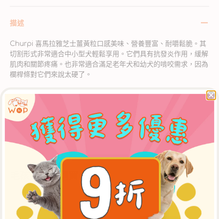
描述
Churpi 喜馬拉雅芝士薑黃粒口感美味、營養豐富、耐嚼鬆脆。其
切割形式非常適合中小型犬輕鬆享用。它們具有抗發炎作用，緩解
肌肉和關節疼痛。也非常適合滿足老年犬和幼犬的啃咬需求，因為
欄桿條對它們來說太硬了。
關於Churpi
配送
毛孩父母還購買
喜
Churro