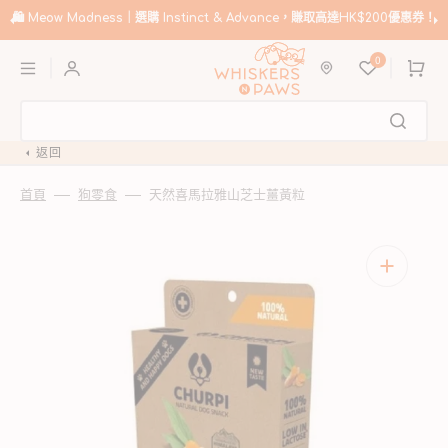
跳
至
🛍️
Meow Madness｜選購 Instinct & Advance，賺取高達HK$200優惠券！
內
購
容
0
物
車
返回
首頁
狗零食
天然喜馬拉雅山芝士薑黃粒
開