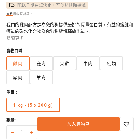
價
配送日期由您決定，可於結帳時選擇
運費
結帳時計算。
我們的雞肉配方是為您的狗提供最好的質量蛋白質，有益的纖維和
適量的碳水化合物為你狗狗緩慢釋放能量。
閲讀更多
選用無激素雞肉
食物口味
無中國肉類產品。
雞肉
鹿肉
火雞
牛肉
魚類
豬肉
羊肉
重量：
1 kg - (5 x 200 g)
版
本
數量:
已
加入購物車
售
完
Dogalicious
Dogalicious