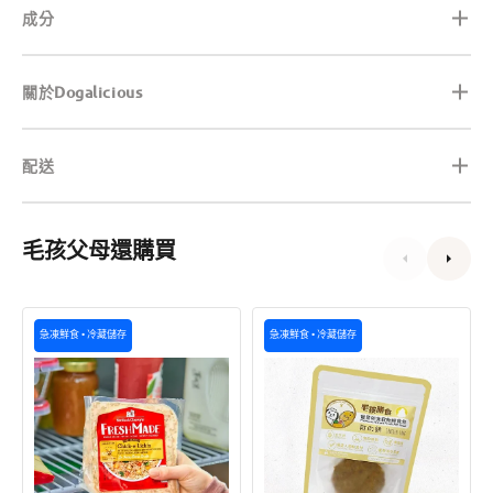
成分
關於Dogalicious
配送
毛孩父母還購買
FreshMade
Furbabies'
急凍鮮食 • 冷藏儲存
急凍鮮食 • 冷藏儲存
慢
Meal
煮
-
冷
無
藏
激
系
素
列
雞
-
肉