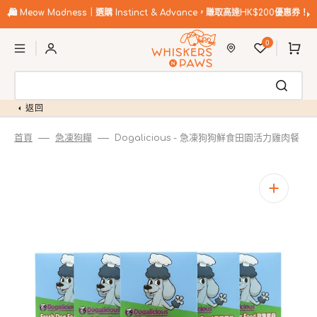
跳
至
🛍️
Meow Madness｜選購 Instinct & Advance，賺取高達HK$200優惠券！
內
購
容
0
物
車
返回
首頁
急凍狗糧
Dogalicious - 急凍狗狗鮮食田園活力雞肉餐
開