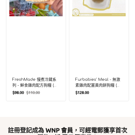
鮮
配
食
薑
雞
黃
肉
肉
配
餅
方
狗
狗
糧
糧
(須
(須
冷
冷
藏)
藏)
FreshMade 慢煮冷藏系
Furbabies' Meal - 無激
列 - 鮮食雞肉配方狗糧 (須
素雞肉配薑黃肉餅狗糧 (須
定
冷藏)
冷藏)
$98.00
$110.00
$128.00
售
定
價
價
價
註冊登記成為 WNP 會員，可經電郵獲享首次