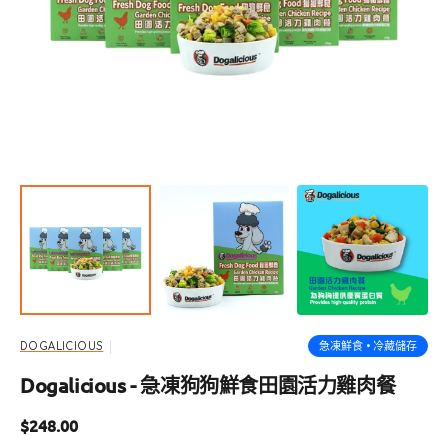
啟
圖
庫
檢
視
中
的
精
選
多
媒
體
檔
案
急凍鮮食 • 冷藏儲存
DOGALICIOUS
Dogalicious - 急凍狗狗鮮食田園活力雞肉餐
定
$248.00