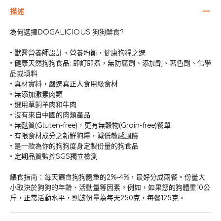
描述
為何選擇DOGALICIOUS 狗狗鮮食?
• 獸醫營養師設計，營養均衡，健康狗糧之選
• 健康天然狗狗食品: 即訂即煮，無防腐劑、添加劑、著色劑、化學
品或填料
• 真材實料，嚴選真正人食用級食材
• 無添加激素肉類
• 選用草飼羊肉和牛肉
• 沒有來自中國的肉類產品
• 無麩質(Gluten-free)，更有無穀物(Grain-free)餐單
• 有限食材成分之新鮮狗糧，減低敏感風險
• 是一款為你的狗狗度身定製份量的狗食品
• 定期品質監控SGS獨立檢測
餵食指南：每天餵食狗狗體重的2%-4%，最好分成兩餐。份量大
小取決於狗狗的年齡、活動量等因素。例如，如果您的狗體重10公
斤，正常活動水平，則該份量為每天250克，每餐125克。