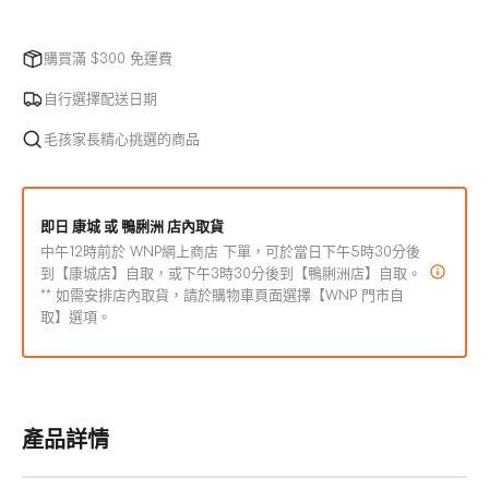
或
-
-
無
急
急
法
凍
購買滿 $300 免運費
凍
使
狗
狗
用
自行選擇配送日期
狗
狗
毛孩家長精心挑選的商品
鮮
鮮
食
食
田
田
即日 康城 或 鴨脷洲 店內取貨
園
園
中午12時前於 WNP網上商店 下單，可於當日下午5時30分後
活
活
到【康城店】自取，或下午3時30分後到【鴨脷洲店】自取。
力
力
** 如需安排店內取貨，請於購物車頁面選擇【WNP 門市自
雞
雞
取】選項。
肉
肉
餐
餐
數
數
量
量
產品詳情
減
增
少
加