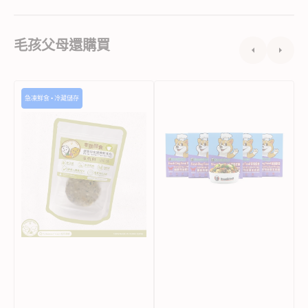
毛孩父母還購買
Furbabies'
Dogalicious
F
急凍鮮食 • 冷藏儲存
Meal
-
羽
急
衣
凍
甘
狗
藍
狗
羊
鮮
肉
食
-
餅
無
狗
穀
糧
物
(須
草
冷
園
藏)
羊
肉
餐
(