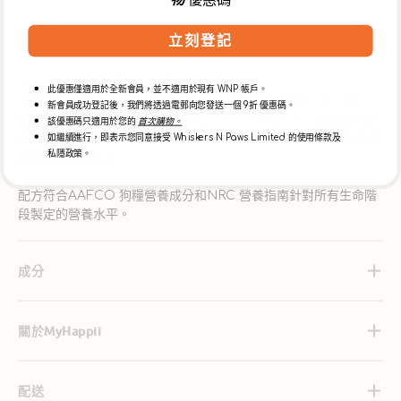
量
量
物
優惠碼
減
增
立刻登記
描述
少
加
'MyHappii狗糧-無激素羊肉生鮮套餐'
此優惠僅適用於全新會員，並不適用於現有 WNP 帳戶。
羊肉被列為狗的最佳蛋白質來源之一，富含氨基酸酸、鐵、鈣、
新會員成功登記後，我們將透過電郵向您發送一個 9折 優惠碼。
磷、維生素B3、B12、鋅、Omega-3、Omega-6，並且具有抗
該優惠碼只適用於您的
首次購物。
如繼續進行，即表示您同意接受 Whiskers N Paws Limited 的使用條款及
氧化作用，非常適合生長階段的狗。並維持狗狗日常肌肉發育所需
私隱政策。
的維生素和蛋白質
配方符合AAFCO 狗糧營養成分和NRC 營養指南針對所有生命階
段製定的營養水平。
成分
關於MyHappii
配送