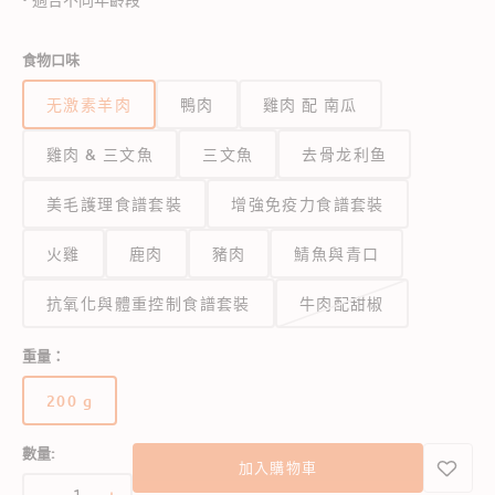
• 適合不同年齡段
食物口味
无激素羊肉
鴨肉
雞肉 配 南瓜
雞肉 & 三文魚
三文魚
去骨龙利鱼
美毛護理食譜套裝
增強免疫力食譜套裝
火雞
鹿肉
豬肉
鯖魚與青口
抗氧化與體重控制食譜套裝
牛肉配甜椒
重量：
200 g
版
本
數量:
已
加入購物車
售