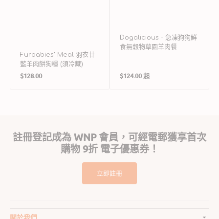
藏
Dogalicious - 急凍狗狗鮮
食無穀物草園羊肉餐
Furbabies' Meal 羽衣甘
藍羊肉餅狗糧 (須冷藏)
定
定
$128.00
$124.00 起
價
價
註冊登記成為 WNP 會員，可經電郵獲享首次
購物 9折 電子優惠券！
立即註冊
關於我們