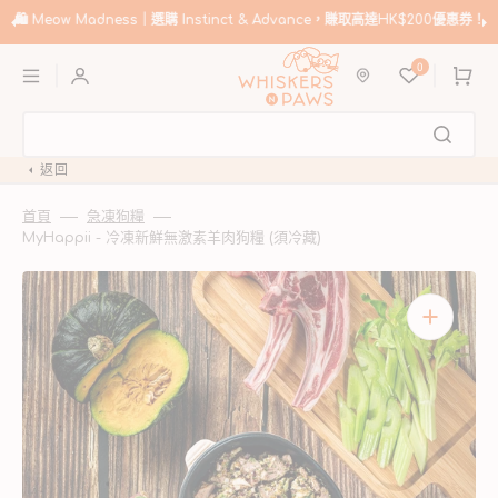
跳
至
🛍️
Meow Madness｜選購 Instinct & Advance，賺取高達HK$200優惠券！
內
購
容
0
物
車
返回
首頁
急凍狗糧
MyHappii - 冷凍新鮮無激素羊肉狗糧 (須冷藏)