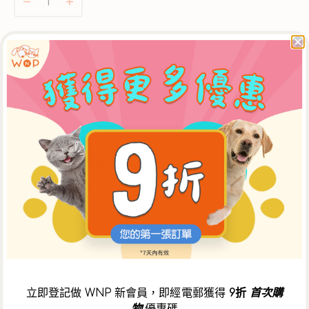
完
MyHappii
MyHappii
或
-
-
無
冷
冷
法
凍
購買滿 $300 免運費
凍
使
新
新
用
自行選擇配送日期
鮮
鮮
毛孩家長精心挑選的商品
無
無
激
激
素
素
即日 康城 或 鴨脷洲 店內取貨
羊
羊
中午12時前於 WNP網上商店 下單，可於當日下午5時30分後
肉
肉
到【康城店】自取，或下午3時30分後到【鴨脷洲店】自取。
狗
狗
** 如需安排店內取貨，請於購物車頁面選擇【WNP 門市自
糧
糧
取】選項。
(須
(須
冷
冷
藏)
藏)
數
數
立即登記做 WNP 新會員，即經電郵獲得
9折
首次購
產品詳情