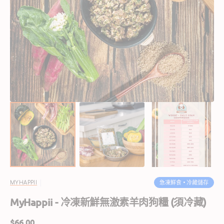
開
啟
圖
庫
檢
視
中
的
精
選
多
媒
體
檔
案
急凍鮮食 • 冷藏儲存
MYHAPPII
MyHappii - 冷凍新鮮無激素羊肉狗糧 (須冷藏)
定
$66.00