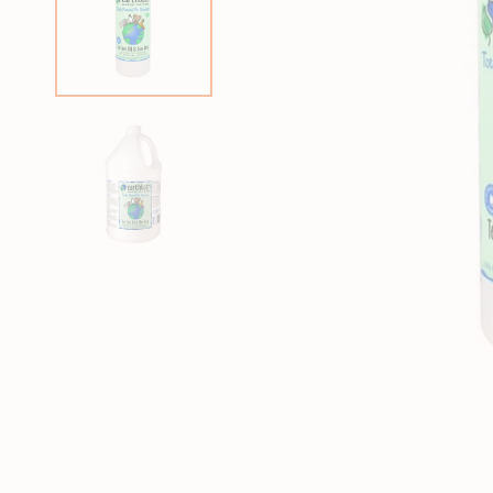
狗急凍糧
狗獸醫配方糧
狗素食小食
貓獸醫配方糧
狗狗美容用品
貓貓美容用品
狗狗玩具
貓玩具
所有商品
所有商品
所有商品
所有商品
狗皮膚、毛髮用品
貓皮膚 & 毛髮護理
狗耐咬玩具
貓薄荷玩具
狗耳部護理
貓耳部護理
狗拋接玩具
益智互動貓貓玩具
狗眼睛護理
貓眼部護理
狗毛公仔玩具
逗貓棒
狗指甲護理
貓沖涼液
狗訓練玩具
貓抓玩板
狗梳毛刷
貓梳毛刷
狗沖涼液、狗護髮素
狗濕紙巾、噴霧