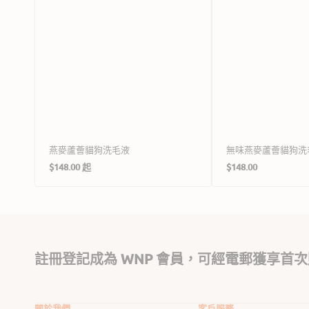
燕麥蘆薈貓狗洗毛液
無味燕麥蘆薈貓狗洗
定
定
$148.00 起
$148.00
價
價
註冊登記成為 WNP 會員，可經電郵獲享首次
關於我們
客戶服務