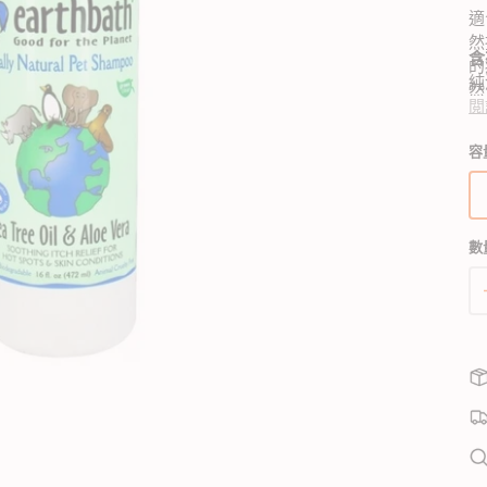
適
狗獸醫配方糧
貓獸醫配方糧
然
含
的
狗狗生活用品
貓用品
狗狗家居用品
純
然
所有商品
所有商品
所有商品
橄
閲
開
髮
不
狗拖帶、狗胸帶及狗頸圈
貓爬架 & 貓睡床
啟
狗狗睡床
適
容
圖
任
狗寵物袋及手推車
貓行為訓練
門墊
庫
乙
狗戶外用品
貓飲食器具
狗飲食器具
檢
鈉
視
狗訓練行為
貓飲水機
狗飲水機
行
中
狗衣物及配飾
貓拖帶 & 貓頸圈
狗籠、小屋、門欄及圍欄
數
的
貓寵物袋及手推車
狗斜坡、樓梯
精
選
多
媒
體
檔
案