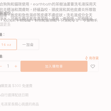
合狗狗和貓咪使用，earthbath的茶樹油蘆薈洗毛液採用天
抗炎精油和潤膚劑，紓緩蝨咬、頭皮屑和其他皮膚炎所導致
有成份：
痕癢、脫皮和急性濕疹等皮膚不膚症狀。洗毛液成分全天
淨水、可再生椰子基底清潔劑、蘆薈、黃原膠、茶樹精油、
，100%可生物降解，對你和寵物都十分溫和安全，令寵物毛
欖烯（天然防腐劑）
讀更多
開
回復豐盈亮澤，潔淨清新。洗毛液不會洗掉外用滅蝨藥物。
含成份：
啟
合6週大或以上的寵物使用。
量：
圖
何對寵物或環境有害的成份。不含肥皂、麩質、十二烷基醯
庫
二醇胺、對羥基苯甲酸酯、人造染料或香精、十二烷基硫酸
16 oz
一加侖
檢
或十二烷基聚氧乙醚硫酸鈉、鄰苯二甲酸酯或酵素，更無進
版
版
視
動物測試。 所產生的泡沫對植物和動物均安全無害。
本
本
中
量:
已
已
有存貨
的
售
售
多
加入購物車
完
完
媒
貓
貓
或
或
體
狗
狗
檔
無
無
案
用
用
法
法
2
購買滿 $300 免運費
使
使
舒
舒
用
用
緩
緩
自行選擇配送日期
急
急
毛孩家長精心挑選的商品
性
性