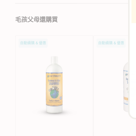
毛孩父母還購買
燕
無
自動續購 & 優惠
自動續購 & 優惠
麥
味
蘆
燕
薈
麥
貓
蘆
狗
薈
洗
貓
毛
狗
液
洗
毛
液