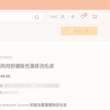
購
0
物
ENG
車
再次訂購
活動及工作坊
聯歡派對
RTHBATH
貓狗用舒緩急性濕疹洗毛液
48.00
配送日期由您決定，可於結帳時選擇
費
結帳時計算。
arthbath Groom
茶樹油蘆薈寵物洗毛液