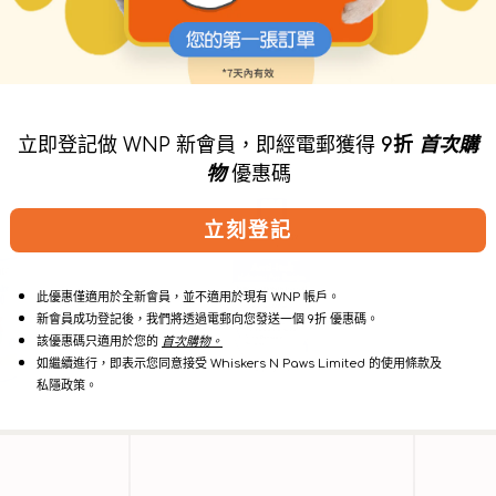
立即登記做 WNP 新會員，即經電郵獲得
9折
首次購
藥
Vet
物
優惠碼
效
Clinic
止
消
痕
炎
立刻登記
洗
熱
毛
點
水
止
癢
此優惠僅適用於全新會員，並不適用於現有 WNP 帳戶。
貓
新會員成功登記後，我們將透過電郵向您發送一個 9折 優惠碼。
狗
該優惠碼只適用於您的
首次購物。
專
如繼續進行，即表示您同意接受 Whiskers N Paws Limited 的使用條款及
用
私隱政策。
洗
髮
精