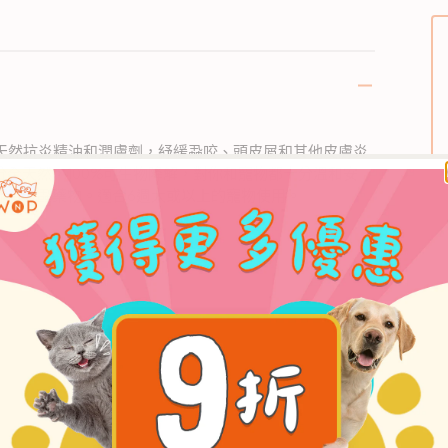
採用天然抗炎精油和潤膚劑，紓緩蝨咬、頭皮屑和其他皮膚炎
全天然，100%可生物降解，對你和寵物都十分溫和安
外用滅蝨藥物。適合6週大或以上的寵物使用。