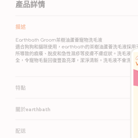
產品詳情
描述
Earthbath Groom茶樹油蘆薈寵物洗毛液
適合狗狗和貓咪使用，earthbath的茶樹油蘆薈洗毛液
所導致的痕癢、脫皮和急性濕疹等皮膚不膚症狀。洗毛液成分
全，令寵物毛髮回復豐盈亮澤，潔淨清新。洗毛液不會洗掉
特點
關於earthbath
配送