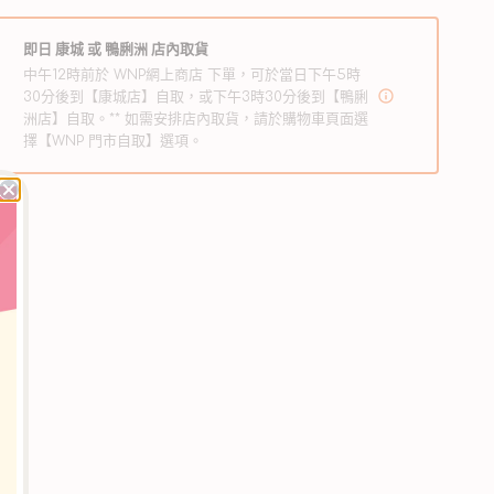
濕
濕
疹
疹
即日 康城 或 鴨脷洲 店內取貨
洗
洗
中午12時前於 WNP網上商店 下單，可於當日下午5時
30分後到【康城店】自取，或下午3時30分後到【鴨脷
毛
毛
洲店】自取。** 如需安排店內取貨，請於購物車頁面選
液
液
擇【WNP 門市自取】選項。
數
數
量
量
減
增
少
加