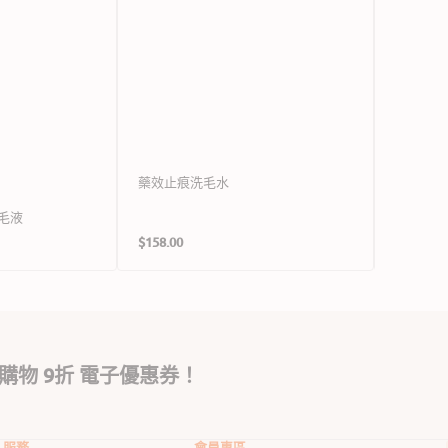
藥效止痕洗毛水
Vet C
髮精
毛液
定
定
$158.00
$138.00
價
價
購物 9折 電子優惠券！
服務
會員專區