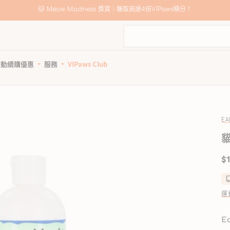
🐱 Meow Madness 獎賞｜賺取高達4倍VIPaws積分！
自動續購優惠
服務
VIPaws Club
動續購計劃如何運作
寵物美容
自助狗狗沖洗站
惠1: 續購送贈品
狗狗健康護理
貓貓健康護理
狗狗清潔用品
貓砂及清潔用品
惠2: 首單高達85折
所有商品
所有商品
所有商品
所有商品
EA
狗驅蚤、除蜱蟲用品
貓驅蚤、除蜱蟲用品
寵物家居清潔
貓砂
狗關節補充、強化骨骼
貓關節保健零食、用品
狗狗安全清潔
貓砂盤 & 廁所用品
定
$1
狗牙齒護理
貓牙齒護理
狗狗清潔劑及除臭
貓家居清潔
價
狗藥用沖涼及護毛
貓藥用沖涼及護毛
狗尿墊及撿便袋
貓清潔劑及除臭
狗杜蟲及治療
貓去毛球
運
狗維他命、補充劑
貓維他命 & 補充劑
狗鎮靜舒緩
貓舒緩減壓治療
E
狗醫療用品
貓醫療用品