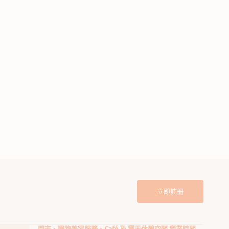
洗
髮
水
linic 消炎熱點止癢貓狗專用洗
獸醫配方臨床護理抗菌抗真菌藥用貓
狗洗髮水
定
$138.00
價
立即註冊
門市、寵物美容服務、Café 及 露天休憩空間 營業時間