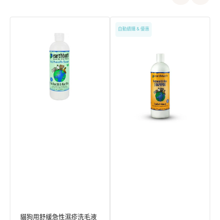
貓
燕
自動續購 & 優惠
狗
麥
用
蘆
舒
薈
緩
貓
急
狗
性
洗
濕
毛
疹
液
洗
毛
液
貓狗用舒緩急性濕疹洗毛液