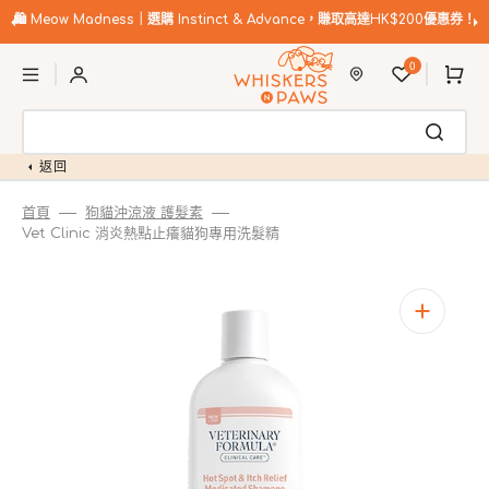
跳
至
🛍️
Meow Madness｜選購 Instinct & Advance，賺取高達HK$200優惠券！
內
購
容
0
物
車
返回
首頁
狗貓沖涼液 護髮素
Vet Clinic 消炎熱點止癢貓狗專用洗髮精