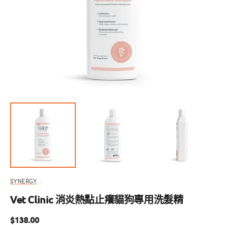
開
啟
圖
庫
檢
視
中
的
精
選
多
媒
體
檔
案
SYNERGY
Vet Clinic 消炎熱點止癢貓狗專用洗髮精
定
$138.00