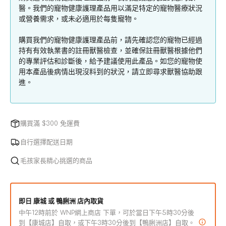
止
止
醫。我們的寵物健康護理產品用以滿足特定的寵物醫療狀況
或營養需求，或未必適用於每隻寵物。
癢
癢
貓
貓
購買我們的寵物健康護理產品前，請先確認您的寵物已經過
狗
狗
持有有效執業書的註冊獸醫檢查，並確保註冊獸醫根據他們
專
專
的專業評估和診斷後，給予建議使用此產品。如您的寵物使
用
用
用本產品後病情出現沒料到的狀況，請立即尋求獸醫協助跟
進。
洗
洗
髮
髮
精
精
數
購買滿 $300 免運費
數
量
量
自行選擇配送日期
減
增
毛孩家長精心挑選的商品
少
加
即日 康城 或 鴨脷洲 店內取貨
中午12時前於 WNP網上商店 下單，可於當日下午5時30分後
到【康城店】自取，或下午3時30分後到【鴨脷洲店】自取。