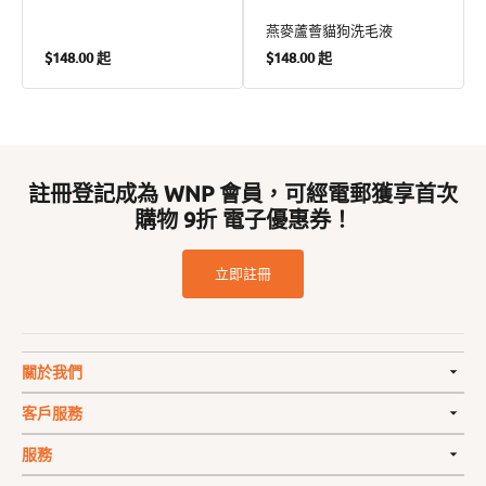
燕麥蘆薈貓狗洗毛液
定
定
$148.00 起
$148.00 起
價
價
註冊登記成為 WNP 會員，可經電郵獲享首次
購物 9折 電子優惠券！
立即註冊
關於我們
客戶服務
服務