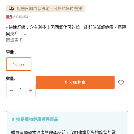
價
配送日期由您決定，可於結帳時選擇
運費
結帳時計算。
- 快速舒緩：含有利多卡因同氫化可的松，能即時減輕痕癢、痛楚
同炎症。
- 滋潤修復：加入燕麥、蘆薈同小麥胚芽油，滋養皮膚並修復保護
閲讀更多
屏障。
容量：
- 適合敏感肌膚：pH 平衡、不含硫酸鹽及防腐劑，溫和有效，適
合 12 週以上狗狗同貓咪。
16 oz
- 對抗熱點及過敏：有效減低紅腫、強迫性搔癢，及由過敏或昆蟲
版
叮咬引起嘅皮膚不適。
本
- 獸醫級護理：可單獨使用，或配合獸醫處方治療，用於慢性皮膚
數量:
已
加入購物車
問題。
售
完
Vet
Vet
或
Clinic
Clinic
無
消
消
法
炎
炎
使
💊 這是寵物健康護理產品
熱
熱
用
點
點
購買這項寵物健康護理產品前，我們建議您先諮詢您的獸