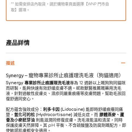
** 如需安排店內取貨，請於購物車頁面選擇【WNP 門市自
取】選項。
產品詳情
描述
Synergy – 寵物專業診所止痕護理洗毛液（狗貓適用）
Synergy 專業診所止痕護理洗毛液
專為 12 週齡以上嘅狗狗同貓咪
而研製，能夠快速有效舒緩皮膚不適。呢款獸醫推薦嘅藥用洗毛
液，針對過敏性皮膚炎、濕疹同嚴重痕癢等皮膚問題，幫助毛孩回
復舒適同安心。
配方蘊含強效成分：
利多卡因 (Lidocaine)
能即時舒緩痕癢同痛
楚，
氫化可的松 (Hydrocortisone)
減低炎症，而
膠體燕麥、蘆
薈及小麥胚芽油
則能滋潤同修復皮膚。洗毛液能溫和清潔，同時
保護皮膚天然屏障。其 pH 平衡、不含硫酸鹽及防腐劑嘅配方，即
使敏感肌膚都安全適用。