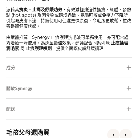
憑藉其
抗炎、止痛及舒緩功效
，有效減輕強迫性搔癢、紅腫、發熱
點 (hot spots) 及因食物或環境過敏、昆蟲叮咬或免疫力下降所
引起嘅皮膚不適。持續使用可促進更快康復、令毛孩更放鬆，並改
善整體健康狀態。
由獸醫推薦，Synergy 止痕護理洗毛液可單獨使用，亦可配合處
方治療一齊使用。為達至最佳效果，建議配合同系列嘅
止痕護理
潤毛素
同
止痕護理噴劑
，提供全面嘅皮膚舒緩護理。
成分
關於Synergy
配送
毛孩父母還購買