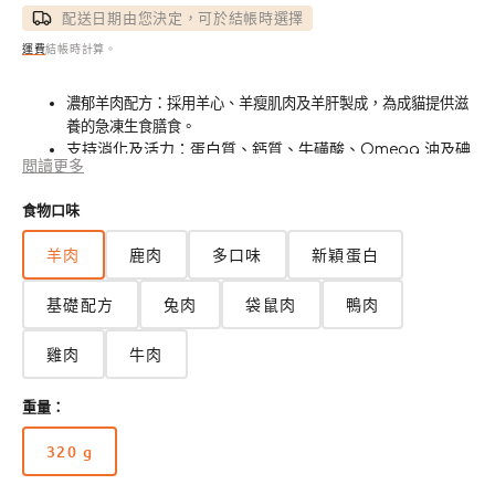
價
配送日期由您決定，可於結帳時選擇
運費
結帳時計算。
濃郁羊肉配方：採用羊心、羊瘦肌肉及羊肝製成，為成貓提供滋
養的急凍生食膳食。
支持消化及活力：蛋白質、鈣質、牛磺酸、Omega 油及碘
閲讀更多
的營養組合，有助支持消化、活力及日常健康。
肉塊質感方便自然咀嚼：特別製成肉塊，讓貓咪可以撕咬咀
食物口味
嚼，帶來更自然及滿足的進食體驗。
皮膚及毛髮支援：含金目鱸油及天然營養成分，有助維持健
羊肉
鹿肉
多口味
新穎蛋白
康毛髮狀態。
不含人工添加物：不添加人工香料及防腐劑，是潔淨的人類
基礎配方
兔肉
袋鼠肉
鴨肉
食用級急凍生食選擇。
雞肉
牛肉
重量：
320 g
版
本