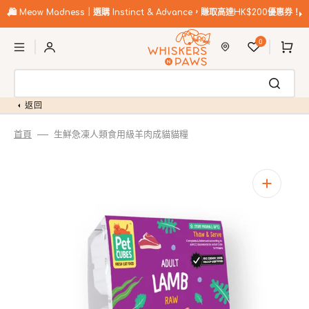
跳
至
🛍️
Meow Madness｜選購 Instinct & Advance，賺取高達HK$200優惠券！
內
購
容
0
物
車
返回
首頁
生鮮急凍人類食用級羊肉成貓貓糧
開