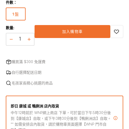
件數：
已
售
1盤
完
版
或
本
無
數量:
已
加入購物車
法
售
使
完
生
生
用
或
鮮
鮮
無
急
急
法
購買滿 $300 免運費
使
凍
凍
用
人
人
自行選擇配送日期
類
類
毛孩家長精心挑選的商品
食
食
用
用
級
級
即日 康城 或 鴨脷洲 店內取貨
羊
羊
中午12時前於 WNP網上商店 下單，可於當日下午5時30分後
肉
肉
到【康城店】自取，或下午3時30分後到【鴨脷洲店】自取。
** 如需安排店內取貨，請於購物車頁面選擇【WNP 門市自
成
成