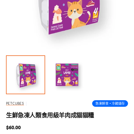
啟
圖
庫
檢
視
中
的
精
選
多
媒
體
檔
案
急凍鮮食 • 冷藏儲存
PETCUBES
生鮮急凍人類食用級羊肉成貓貓糧
定
$60.00