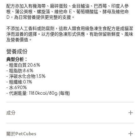
配方亦加入有機海帶、磨碎蛋殼、金目鱸油、巴西莓、印度人參
根、蒲公英根、螺旋藻、維他命 E、葡萄糖酸錳、酵母及維他命
D，為日常營養提供更完整的支援。
不添加人工香料或防腐劑，這款人類食用級急凍生食配方是成貓潔
淨而滋養的選擇。以方便的急凍形式供應，有助保留新鮮度、風味
及營養價值。
營養成份
典型分析：
- 粗蛋白質:20.6%
- 粗脂肪:8.6%
- 淨碳水化合物:1.5%
- 粗纖維:0.1%
- 水:69.0%
- 代謝能量: 118.0kcal/80g (每塊)
成分
關於PetCubes