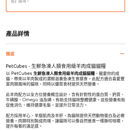
取】選項。
貓
貓
貓
貓
糧
糧
數
數
產品詳情
量
量
減
增
少
加
描述
PetCubes - 生鮮急凍人類食用級羊肉成貓貓糧
以
PetCubes 生鮮急凍人類食用級羊肉成貓貓糧
，寵愛你的成
貓，帶來以羊肉製成的濃郁滋養急凍生食膳食。此配方適合喜愛豐
富肉類風味的貓咪，同時以優質食材提供天然營養。
此羊肉配方以全方位營養概念設計，含有針對性的蛋白質、鈣質、
牛磺酸、Omega 油及碘，有助支持貓咪整體健康。這些營養有助
促進消化、維持健康毛髮，並提升日常活力。
配方採用羊心、羊瘦肌肉及羊肝，為貓咪提供天然動物蛋白及必需
營養。肉類特別製成肉塊，讓貓咪可以像自然進食一樣撕咬咀嚼，
提升每餐的滿足感。