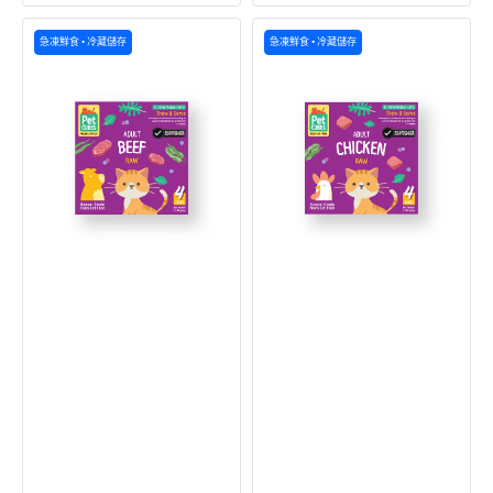
生
生
急凍鮮食 • 冷藏儲存
急凍鮮食 • 冷藏儲存
鮮
鮮
急
急
凍
凍
人
人
類
類
食
食
用
用
級
級
牛
雞
肉
肉
成
成
貓
貓
貓
貓
糧
糧