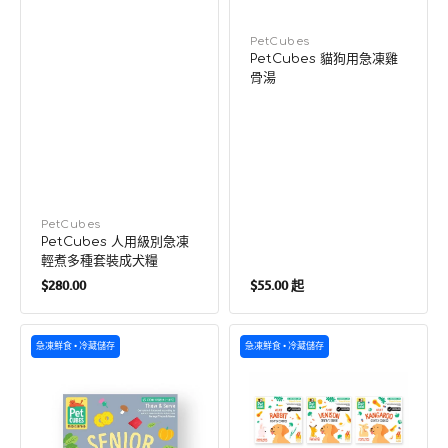
廠
PetCubes
PetCubes 貓狗用急凍雞
商：
骨湯
廠
PetCubes
PetCubes 人用級別急凍
商：
輕煮多種套裝成犬糧
定
定
$280.00
$55.00 起
價
價
輕
冷
急凍鮮食 • 冷藏儲存
急凍鮮食 • 冷藏儲存
煮
凍
鮮
新
食
鮮
系
人
列
類