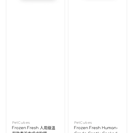
肉
成
犬
狗
糧
廠
PetCubes
廠
PetCubes
Frozen Fresh 人用級溫
Frozen Fresh Human-
商：
商：