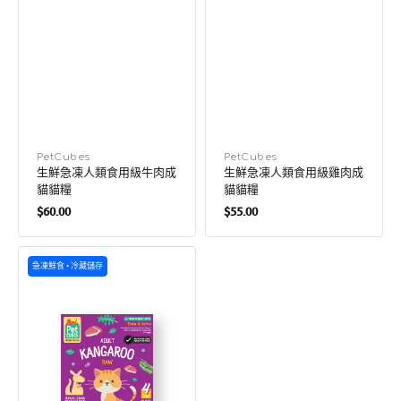
廠
PetCubes
廠
PetCubes
生鮮急凍人類食用級牛肉成
生鮮急凍人類食用級雞肉成
商：
商：
貓貓糧
貓貓糧
定
定
$60.00
$55.00
價
價
生
急凍鮮食 • 冷藏儲存
鮮
急
凍
人
類
食
用
級