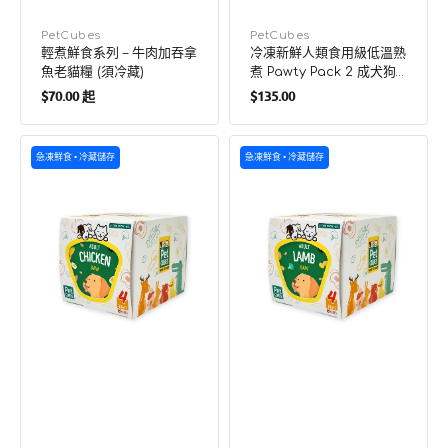
廠
PetCubes
廠
PetCubes
輕煮鮮食系列 – 牛肉加吞拿
冷凍新鮮人類食用級低溫熟
商：
商：
魚老貓糧 (須冷藏)
煮 Pawty Pack 2 成犬狗
定
定
糧
$70.00 起
$135.00
價
價
生
生
急凍鮮食 • 冷藏儲存
急凍鮮食 • 冷藏儲存
鮮
鮮
急
急
凍
凍
人
人
類
類
食
食
用
用
級
級
盒
盒
裝
裝
雞
羊
肉
肉
成
成
犬
犬
狗
狗