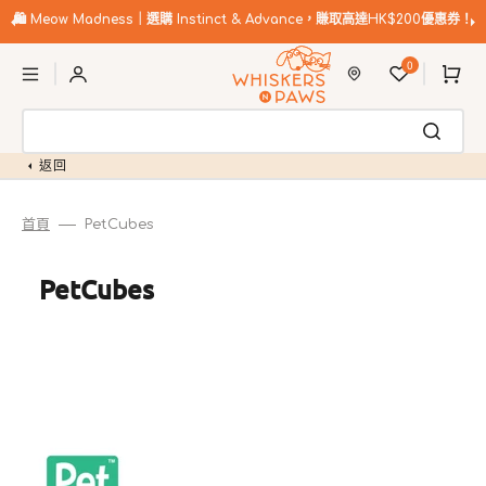
跳
至
🛍️
Meow Madness｜選購 Instinct & Advance，賺取高達HK$200優惠券！
內
購
容
0
物
車
返回
首頁
PetCubes
商
PetCubes
品
系
列: