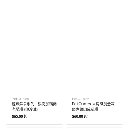
貓
糧
糧
(須
冷
藏)
廠
PetCubes
廠
PetCubes
輕煮鮮食系列 – 雞肉加鴨肉
PetCubes 人用級別急凍
商：
商：
老貓糧 (須冷藏)
輕煮雞肉成貓糧
定
定
$65.00 起
$60.00 起
價
價