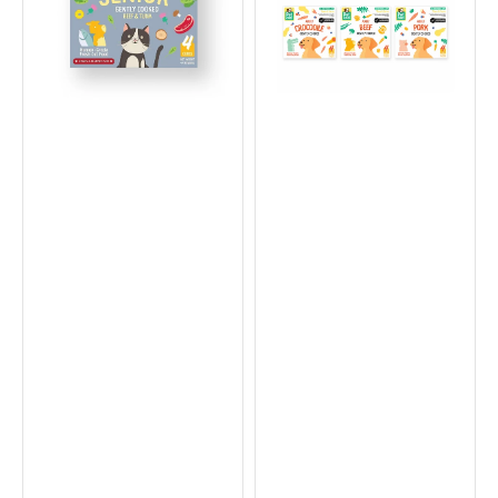
–
食
牛
用
肉
級
加
低
吞
溫
拿
熟
魚
煮
老
Pawty
貓
Pack
糧
2
(須
成
冷
犬
藏)
狗
糧