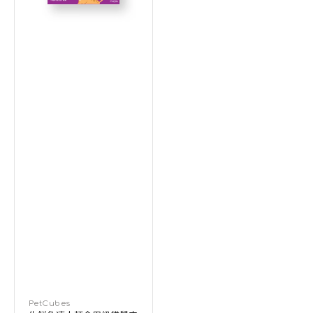
袋
鼠
肉
成
貓
貓
糧
廠
PetCubes