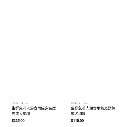
肉
成
成
犬
犬
狗
狗
糧
糧
廠
PetCubes
廠
PetCubes
生鮮急凍人類食用級盒裝鹿
生鮮急凍人類食用級派對包
商：
商：
肉成犬狗糧
成犬狗糧
定
定
$225.00
$110.00
價
價