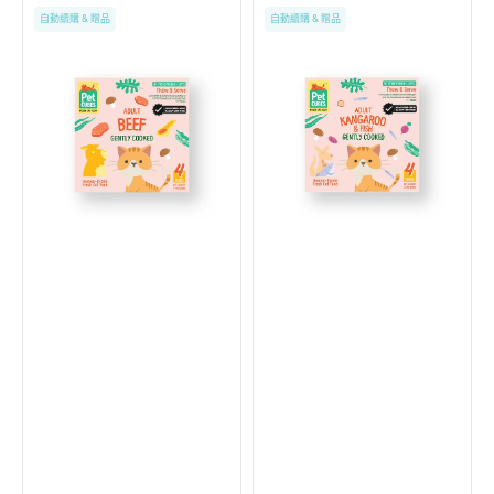
人
人
自動續購 & 贈品
自動續購 & 贈品
食
食
級
級
溫
溫
和
和
熟
熟
製
製
牛
袋
肉
鼠
成
配
貓
魚
冷
成
凍
貓
鮮
冷
食
凍
鮮
食