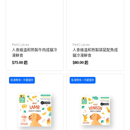
廠
PetCubes
廠
PetCubes
人食級溫和熟製牛肉成貓冷
人食級溫和熟製袋鼠配魚成
商：
商：
凍鮮食
貓冷凍鮮食
定
定
$75.00 起
$80.00 起
價
價
Frozen
Frozen
急凍鮮食 • 冷藏儲存
急凍鮮食 • 冷藏儲存
Fresh
Fresh
人
Human-
用
Grade
級
Gently
溫
Cooked
和
Venison
熟
Adult
煮
Dog
羊
Food