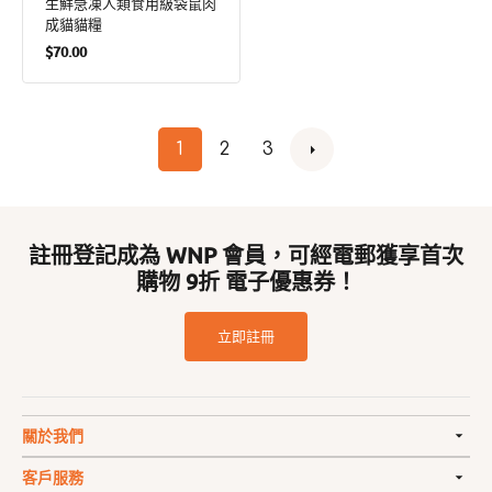
生鮮急凍人類食用級袋鼠肉
商：
成貓貓糧
定
$70.00
價
1
2
3
註冊登記成為 WNP 會員，可經電郵獲享首次
購物 9折 電子優惠券！
立即註冊
關於我們
客戶服務