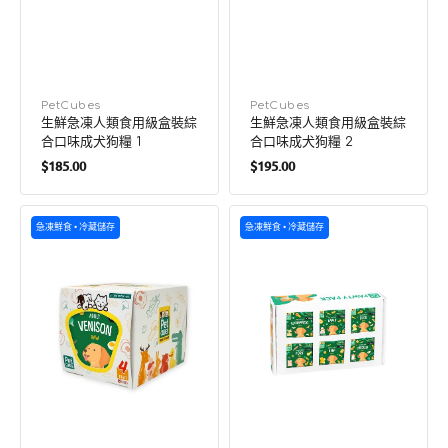
廠
PetCubes
廠
PetCubes
生鮮急凍人類食用級盒裝綜
生鮮急凍人類食用級盒裝綜
商：
商：
合口味成犬狗糧 1
合口味成犬狗糧 2
定
定
$185.00
$195.00
價
價
生
生
急凍鮮食 • 冷藏儲存
急凍鮮食 • 冷藏儲存
鮮
鮮
急
急
凍
凍
人
人
類
類
食
食
用
用
級
級
盒
派
裝
對
鹿
包