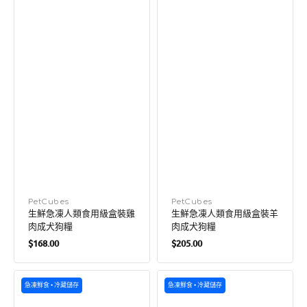
糧
糧
廠
PetCubes
廠
PetCubes
生鮮急凍人類食用級盒裝雞
生鮮急凍人類食用級盒裝羊
商：
商：
肉成犬狗糧
肉成犬狗糧
定
定
$168.00
$205.00
價
價
生
生
急凍鮮食 • 冷藏儲存
急凍鮮食 • 冷藏儲存
鮮
鮮