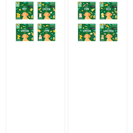
急
急
凍
凍
人
人
類
類
食
食
用
用
級
級
盒
盒
裝
裝
綜
綜
合
合
口
口
味
味
成
成
犬
犬
狗
狗
糧
糧
1
2