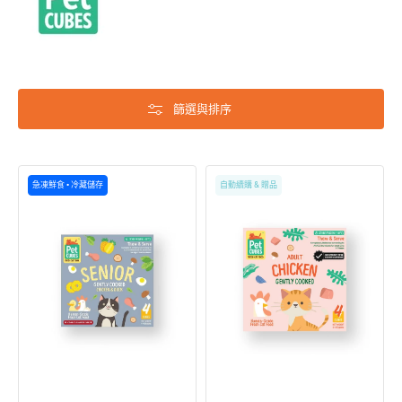
篩選與排序
輕
PetCubes
急凍鮮食 • 冷藏儲存
自動續購 & 贈品
煮
人
鮮
用
食
級
系
別
列
急
–
凍
雞
輕
肉
煮
加
雞
鴨
肉
肉
成
老
貓