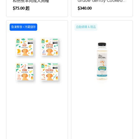
和熟煮羊肉成犬狗糧
Grade Gently Cooked
定
定
Venison Adult Dog
$75.00 起
$340.00
Food
價
價
PetCubes
PetCubes
急凍鮮食 • 冷藏儲存
自動續購 & 贈品
人
貓
用
狗
級
用
別
急
急
凍
凍
雞
輕
骨
煮
湯
多
種
套
裝
成
犬
糧