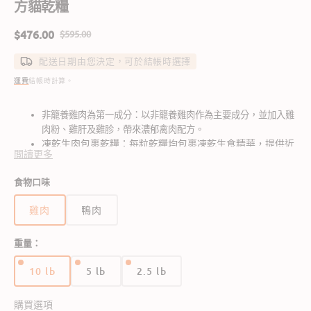
方貓乾糧
$476.00
$595.00
售
定
價
價
配送日期由您決定，可於結帳時選擇
運費
結帳時計算。
非籠養雞肉為第一成分：以非籠養雞肉作為主要成分，並加入雞
肉粉、雞肝及雞胗，帶來濃郁禽肉配方。
凍乾生肉包裹乾糧：每粒乾糧均包裹凍乾生食精華，提供近
閲讀更多
似生食的風味及營養，同時保留乾糧便利性。
高蛋白貓咪營養：含 38% 粗蛋白質，有助支持日常體力、
食物口味
精瘦肌肉維持及整體活力。
消化健康支援：含保證益生菌，有助支持理想消化，適合日
雞肉
鴨肉
常餵食。
皮膚及毛髮支援：雞脂肪及三文魚油提供 Omega 脂肪
重量：
酸，有助維持健康皮膚及亮澤毛髮。
10 lb
5 lb
2.5 lb
版
版
版
本
本
本
已
已
已
購買選項