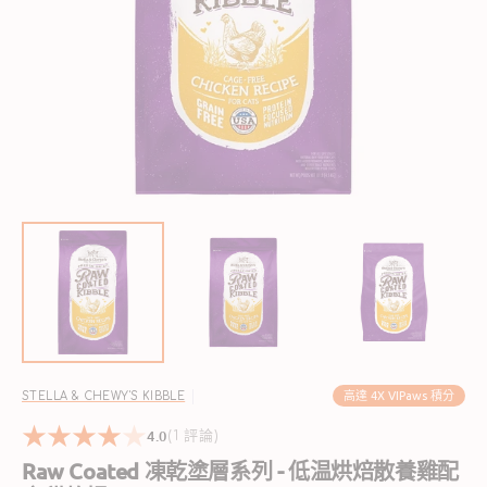
開
啟
圖
庫
檢
視
中
的
精
選
多
媒
體
檔
案
高達 4X VIPaws 積分
STELLA & CHEWY'S KIBBLE
4.0
1
(1 評論)
reviews
Raw Coated 凍乾塗層系列 - 低温烘焙散養雞配