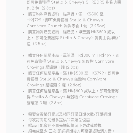
-
-
即可免費獲得 Stella & Chewy's SHREDRS 狗狗肉醬
低
包 2 包（2.8oz）
低
購買狗狗產品或狗＋貓產品，滿 HK$500 至
温
温
HK$799，即可免費獲得 Stella & Chewy's
烘
烘
Carnivore Crunch 狗狗零食 1 包（3.25oz）
焙
焙
購買狗狗產品或狗＋貓產品，單筆滿 HK$800 或以
上， 即可免費獲得 Stella & Chewy's 狗狗主食拌粉 1
散
散
包（3.5oz）
養
養
雞
雞
購買任何貓貓產品，單筆滿 HK$300 至 HK$499，即
可免費獲得 Stella & Chewy's 無穀物 Carnivore
配
配
Cravings 貓罐頭 1 罐 (2.8oz)
方
方
購買任何貓貓產品，滿 HK$500 至 HK$799，即可免
貓
貓
費獲得 Stella & Chewy's 無穀物 Carnivore
Cravings 貓罐頭 2 罐（2.8oz）
乾
乾
購買任何貓貓產品，滿 HK$800 或以上，即可免費獲
糧
糧
得 Stella & Chewy's 無穀物 Carnivore Cravings
數
數
貓罐頭 3 罐（2.8oz）
量
量
需要合資格訂閱以及相同訂購日期次數/訂單週期
減
增
每次訂閱期間最多提供12次贈品優惠
少
加
贈品可能會在不事先通知情況下更改或替換
須完成至少 三次 配送週期後方可變更或取消方案。