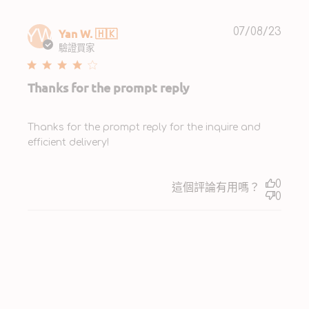
Publ
Yan W. 🇭🇰
07/08/23
YW
date
驗證買家
Thanks for the prompt reply
Thanks for the prompt reply for the inquire and
efficient delivery!
0
這個評論有用嗎？
0