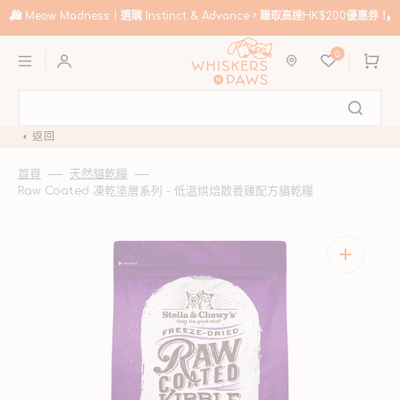
跳
至
🛍️
Meow Madness｜選購 Instinct & Advance，賺取高達HK$200優惠券！
內
購
容
0
物
車
返回
首頁
天然貓乾糧
Raw Coated 凍乾塗層系列 - 低温烘焙散養雞配方貓乾糧