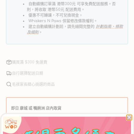
自動續購訂單滿 港幣300元 可享免費配送服務。否
則，將收取 港幣50元 配送費用。
優惠不可轉讓，不可兌換現金。
Whiskers N Paws 保留修改條款權利。
建立自動續購計劃前，請先細閱完整的
計劃指南、條款
及細則
。
購買滿 $300 免運費
自行選擇配送日期
毛孩家長精心挑選的商品
即日 康城 或 鴨脷洲 店內取貨
中午12時前於 WNP網上商店 下單，可於當日下午5時30分後
到【康城店】自取，或下午3時30分後到【鴨脷洲店】自取。
** 如需安排店內取貨，請於購物車頁面選擇【WNP 門市自
取】選項。