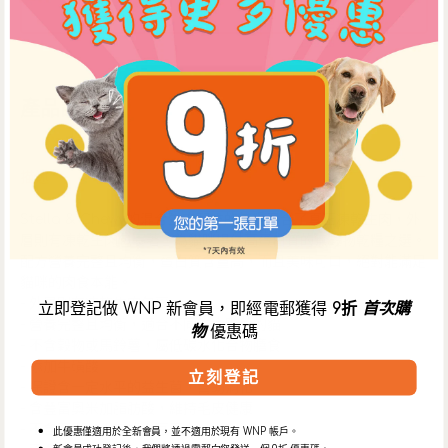
產品詳情
描述
Stella & Chewy的混合生肉配方的乾糧混合了真正凍乾生肉，外
層則有凍乾生肉包裹著，為貓咪提供高蛋白質的無穀物乾糧之選。
配方營養完整且均衡，蛋白質含量高，而且美味可口，絕對能滿足
貓咪的肉食本能。
- 外層則有凍乾生肉包裹
立即登記做 WNP 新會員，即經電郵獲得
9折
首次購
- 營養完整且均衡，適合不同生命階段的貓
物
優惠碼
- 不含穀物或馬鈴薯，屬低碳水化合物膳食
- 添加牛磺酸
立刻登記
- 保證含一定水平的益生菌，幫助消化
- 含豐富奧米加脂肪酸，維持毛皮健康
- 不含粟米、小麥或大豆蛋白
此優惠僅適用於全新會員，並不適用於現有 WNP 帳戶。