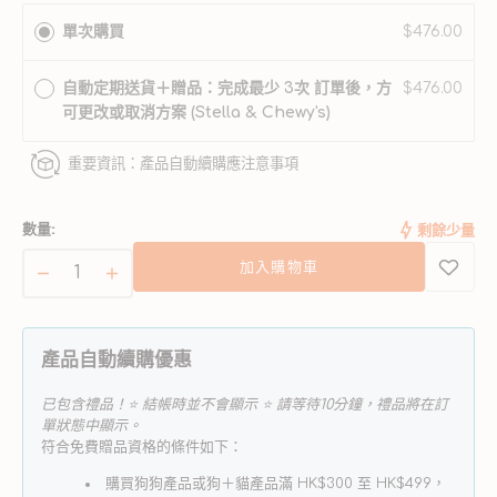
售
售
售
單次購買
$476.00
完
完
完
或
或
或
無
無
無
自動定期送貨＋贈品：完成最少 3次 訂單後，方
$476.00
法
法
法
可更改或取消方案 (Stella & Chewy's)
使
使
使
用
用
用
重要資訊：產品自動續購應注意事項
數量:
剩餘少量
加入購物車
Raw
Raw
Coated
Coated
凍
凍
產品自動續購優惠
乾
乾
塗
塗
已包含禮品！⭐ 結帳時並不會顯示 ⭐ 請等待10分鐘，禮品將在訂
層
層
單狀態中顯示。
符合免費贈品資格的條件如下：
系
系
列
列
購買狗狗產品或狗＋貓產品滿 HK$300 至 HK$499，