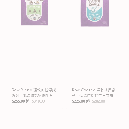
混
系
成
列
系
-
列
低
-
温
低
烘
温
焙
烘
野
焙
生
家
三
禽
文
配
魚
方
配
貓
方
乾
貓
糧
乾
Raw Blend 凍乾肉粒混成
Raw Coated 凍乾塗層系
糧
系列 - 低温烘焙家禽配方貓
列 - 低温烘焙野生三文魚配
$255.00 起
$319.00
$225.00 起
$282.00
乾糧
方貓乾糧
售
定
售
定
價
價
價
價