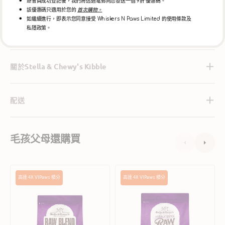
- 不含副產品肉粉
新會員成功登記後，我們將透過電郵向您發送一個 9折 優惠碼。
該優惠碼只適用於您的
首次購物。
如繼續進行，即表示您同意接受 Whiskers N Paws Limited 的使用條款及
私隱政策。
成分
關於Stella & Chewy's Kibble
配送
毛孩父母還購買
Raw
Raw
高達 4X VIPaws 積分
高達 4X VIPaws 積分
Blend
Coated
凍
凍
乾
乾
肉
塗
粒
層