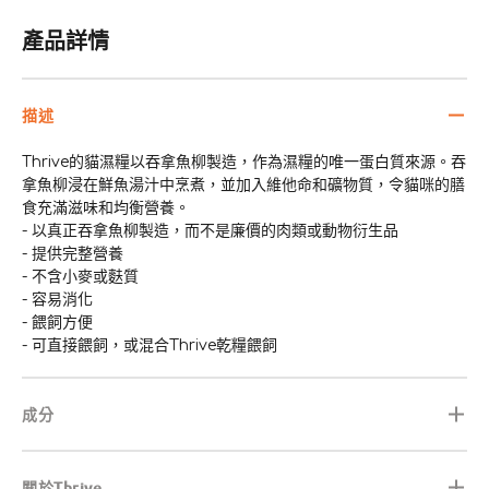
減
增
產品詳情
少
加
描述
Thrive的貓濕糧以吞拿魚柳製造，作為濕糧的唯一蛋白質來源。吞
拿魚柳浸在鮮魚湯汁中烹煮，並加入維他命和礦物質，令貓咪的膳
食充滿滋味和均衡營養。
- 以真正吞拿魚柳製造，而不是廉價的肉類或動物衍生品
- 提供完整營養
- 不含小麥或麩質
- 容易消化
- 餵飼方便
- 可直接餵飼，或混合Thrive乾糧餵飼
成分
關於Thrive