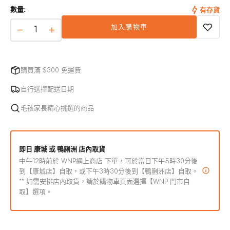
本
數量:
有存貨
已
售
加入購物車
完
吞
吞
或
拿
拿
無
魚
魚
法
購買滿 $300 免運費
使
鮮
鮮
用
蝦
蝦
自行選擇配送日期
魷
魷
毛孩家長精心挑選的商品
魚
魚
配
配
方
方
即日 康城 或 鴨脷洲 店內取貨
主
主
中午12時前於 WNP網上商店 下單，可於當日下午5時30分後
食
食
到【康城店】自取，或下午3時30分後到【鴨脷洲店】自取。
** 如需安排店內取貨，請於購物車頁面選擇【WNP 門市自
貓
貓
取】選項。
罐
罐
數
數
量
量