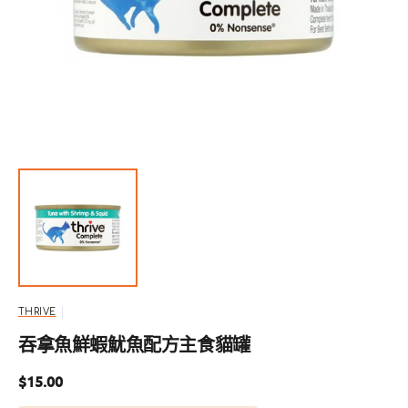
啟
圖
庫
檢
視
中
的
精
選
多
媒
體
檔
案
THRIVE
吞拿魚鮮蝦魷魚配方主食貓罐
定
$15.00
價