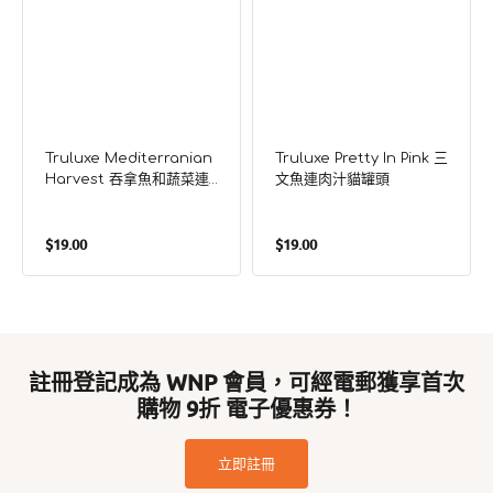
罐
頭
Truluxe Mediterranian
Truluxe Pretty In Pink 三
Harvest 吞拿魚和蔬菜連
文魚連肉汁貓罐頭
肉汁貓罐頭
定
定
$19.00
$19.00
價
價
註冊登記成為 WNP 會員，可經電郵獲享首次
購物 9折 電子優惠券！
立即註冊