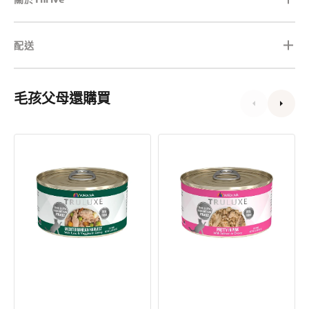
配送
毛孩父母還購買
Truluxe
Truluxe
Mediterranian
Pretty
Harvest
In
吞
Pink
拿
三
魚
文
和
魚
蔬
連
菜
肉
連
汁
肉
貓
汁
罐
貓
頭