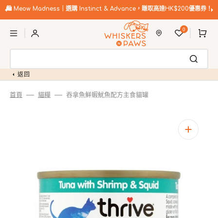
跳
至
🛍️
Meow Madness｜選購 Instinct & Advance，賺取高達HK$200優惠券！
內
購
容
0
物
車
返回
首頁
貓糧
吞拿魚鮮蝦魷魚配方主食貓罐
開