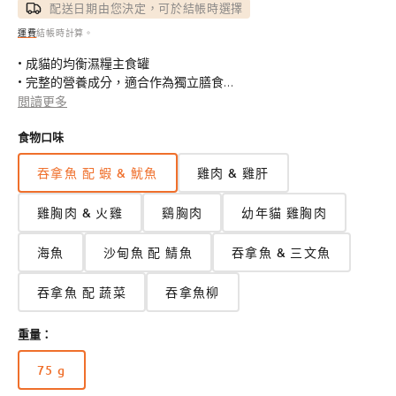
配送日期由您決定，可於結帳時選擇
運費
結帳時計算。
• 成貓的均衡濕糧主食罐
• 完整的營養成分，適合作為獨立膳食
• 單一蛋白質來源：魚類作為動物蛋白質的唯一來源，這意味著它
閲讀更多
可以用作排除飲食或用於敏感的貓
食物口味
• 含有牛磺酸：貓眼睛和心臟力量的必需營養素
• 營養豐富的配方：維生素、礦物質和微量元素的理想組合
吞拿魚 配 蝦 & 魷魚
雞肉 & 雞肝
• 不含不必要的添加物：不含糖、凝膠劑、填充劑、色素、香料或
防腐劑
雞胸肉 & 火雞
鷄胸肉
幼年貓 雞胸肉
• 易於消化：得益於高品質成分和溫和的生產過程
海魚
沙甸魚 配 鯖魚
吞拿魚 & 三文魚
吞拿魚 配 蔬菜
吞拿魚柳
重量：
75 g
版