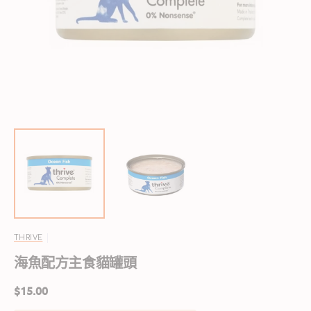
啟
圖
庫
檢
視
中
的
精
選
多
媒
體
檔
案
THRIVE
海魚配方主食貓罐頭
定
$15.00
價