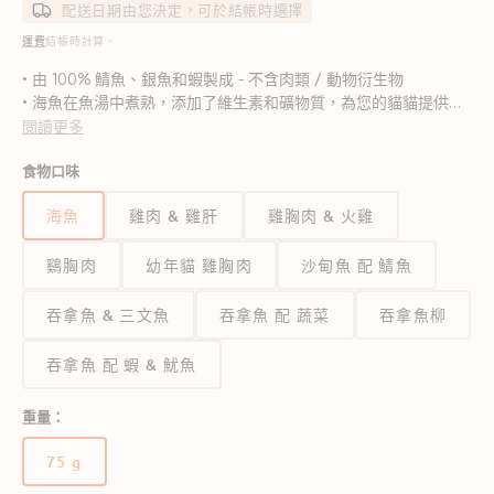
配送日期由您決定，可於結帳時選擇
運費
結帳時計算。
• 由 100% 鯖魚、銀魚和蝦製成 - 不含肉類 / 動物衍生物
• 海魚在魚湯中煮熟，添加了維生素和礦物質，為您的貓貓提供完
整營養均衡的膳食
閲讀更多
• 主食罐
食物口味
• 無小麥 / 無麩質
• 易於消化
海魚
雞肉 & 雞肝
雞胸肉 & 火雞
• 不含防腐劑、填充劑或人工膠凝劑
• 不添加色素、糖或人工香料
鷄胸肉
幼年貓 雞胸肉
沙甸魚 配 鯖魚
• 美味的優質海魚
• 溫和加工以保留真實味道
• 單份罐裝
吞拿魚 & 三文魚
吞拿魚 配 蔬菜
吞拿魚柳
吞拿魚 配 蝦 & 魷魚
重量：
75 g
版