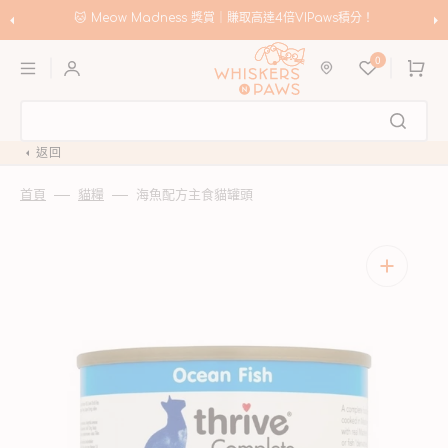
跳
至
🛍️
Meow Madness｜選購 Instinct & Advance，賺取高達HK$200優惠券！
內
購
容
0
物
車
返回
首頁
貓糧
海魚配方主食貓罐頭
開