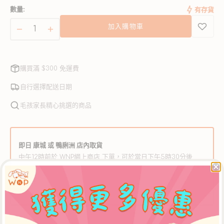
本
數量:
有存貨
已
售
加入購物車
完
海
海
或
魚
魚
無
配
配
法
購買滿 $300 免運費
使
方
方
用
主
主
自行選擇配送日期
食
食
毛孩家長精心挑選的商品
貓
貓
罐
罐
頭
頭
即日 康城 或 鴨脷洲 店內取貨
數
數
中午12時前於 WNP網上商店 下單，可於當日下午5時30分後
量
量
到【康城店】自取，或下午3時30分後到【鴨脷洲店】自取。
** 如需安排店內取貨，請於購物車頁面選擇【WNP 門市自
減
增
取】選項。
少
加