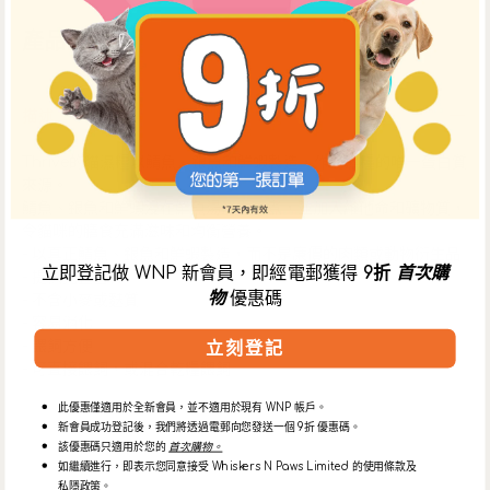
產品詳情
描述
Thrive的貓濕糧以鯖魚、銀魚和鮮蝦製造，作為濕糧的唯一蛋白質
來源。
鯖魚、銀魚和鮮蝦浸在鮮魚湯汁中烹煮，並加入維他命和礦物質，
令貓咪的膳食充滿滋味和均衡營養。
- 以真正鯖魚、銀魚和鮮蝦製造，而不是廉價的肉類或動物衍生品
立即登記做 WNP 新會員，即經電郵獲得
9折
首次購
- 提供完整營養
物
優惠碼
- 不含小麥或麩質
- 容易消化
- 餵飼方便
立刻登記
- 可直接餵飼，或混合乾糧餵飼
此優惠僅適用於全新會員，並不適用於現有 WNP 帳戶。
新會員成功登記後，我們將透過電郵向您發送一個 9折 優惠碼。
成分
該優惠碼只適用於您的
首次購物。
如繼續進行，即表示您同意接受 Whiskers N Paws Limited 的使用條款及
私隱政策。