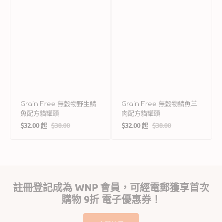
罐
罐
頭
頭
Grain Free 無穀物野生鯖
Grain Free 無穀物鯖魚羊
魚配方貓罐頭
肉配方貓罐頭
$32.00 起
$38.00
$32.00 起
$38.00
售
定
售
定
價
價
價
價
註冊登記成為 WNP 會員，可經電郵獲享首次
購物 9折 電子優惠券！