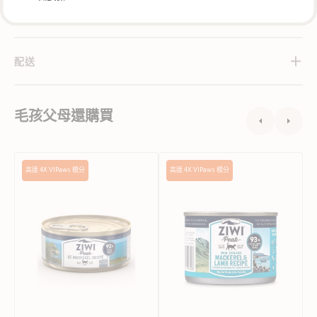
關於Thrive
配送
毛孩父母還購買
Grain
Grain
M
高達 4X VIPaws 積分
高達 4X VIPaws 積分
Free
Free
P
無
無
穀
穀
物
物
野
鯖
生
魚
鯖
羊
魚
肉
配
配
方
方
貓
貓