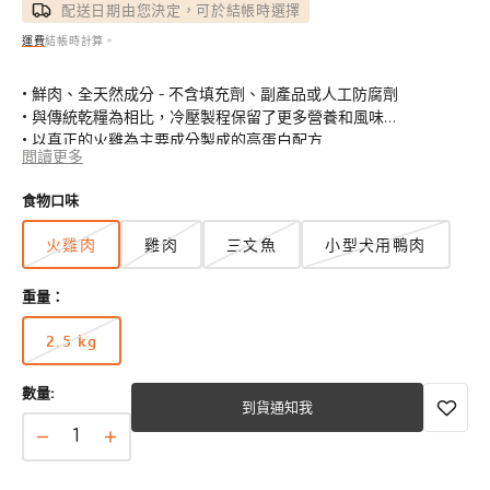
價
價
配送日期由您決定，可於結帳時選擇
運費
結帳時計算。
• 鮮肉、全天然成分 - 不含填充劑、副產品或人工防腐劑
• 與傳統乾糧為相比，冷壓製程保留了更多營養和風味
• 以真正的火雞為主要成分製成的高蛋白配方
閲讀更多
• 敏感狗狗的無穀物和無麩質食譜
• 添加益生元和益生菌，支持健康的消化和免疫功能
食物口味
• 天然關節護理補充劑，如葡萄糖胺和軟骨素
火雞肉
雞肉
三文魚
小型犬用鴨肉
重量：
2.5 kg
版
本
數量:
已
到貨通知我
售
完
Tribal
Tribal
或
Pet
Pet
無