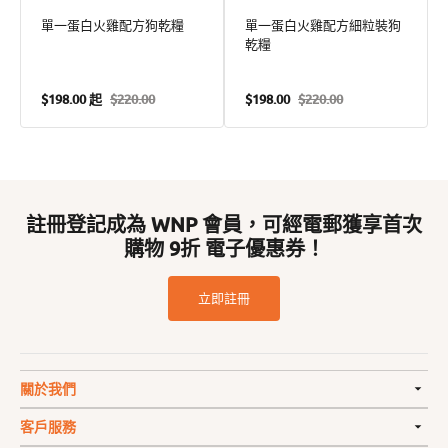
單一蛋白火雞配方狗乾糧
單一蛋白火雞配方細粒裝狗
乾糧
$198.00 起
$220.00
$198.00
$220.00
售
定
售
定
價
價
價
價
註冊登記成為 WNP 會員，可經電郵獲享首次
購物 9折 電子優惠券！
立即註冊
關於我們
客戶服務