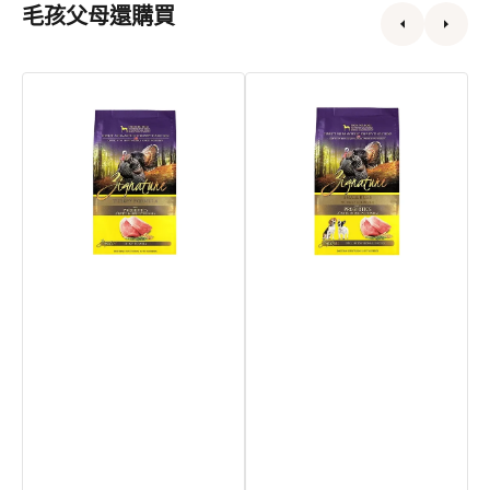
毛孩父母還購買
單
單
W
一
一
C
蛋
蛋
白
白
火
火
雞
雞
配
配
方
方
狗
細
乾
粒
糧
裝
狗
乾
糧