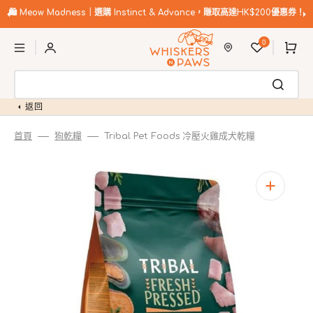
跳
至
🛍️
Meow Madness｜選購 Instinct & Advance，賺取高達HK$200優惠券！
內
購
容
0
物
車
返回
首頁
狗乾糧
Tribal Pet Foods 冷壓火雞成犬乾糧
開