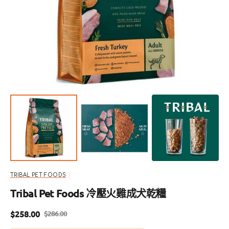
啟
圖
庫
檢
視
中
的
精
選
多
媒
體
檔
案
TRIBAL PET FOODS
Tribal Pet Foods 冷壓火雞成犬乾糧
$258.00
$286.00
售
定