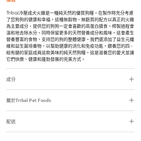
Tribal冷壓成犬火雞是一種純天然的優質狗糧，在製作時充分考慮
了您狗狗的健康和幸福。這種無穀物、無麩質的配方以真正的火雞
為主要成分，提供您的狗狗一定會喜歡的高蛋白膳食。榨製過程會
溫和地去除水分，同時保留更多的天然營養成分和風味。這會產生
營養豐富的食物，支持您的狗的整體健康。我們還添加了益生元纖
維和益生菌培養物，以幫助健康的消化和免疫功能。餵養您的四 -
給有腿的家庭成員這款美味的純天然狗糧。這是滋養您的愛犬並讓
它們快樂、健康和蓬勃發展的完美方式。
成分
關於Tribal Pet Foods
配送