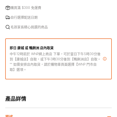
Foods
Foods
法
冷
冷
購買滿 $300 免運費
使
壓
壓
用
自行選擇配送日期
火
火
雞
雞
毛孩家長精心挑選的商品
成
成
犬
犬
即日 康城 或 鴨脷洲 店內取貨
乾
乾
中午12時前於 WNP網上商店 下單，可於當日下午5時30分後
糧
糧
到【康城店】自取，或下午3時30分後到【鴨脷洲店】自取。
數
數
** 如需安排店內取貨，請於購物車頁面選擇【WNP 門市自
量
量
取】選項。
減
增
少
加
產品詳情
描述