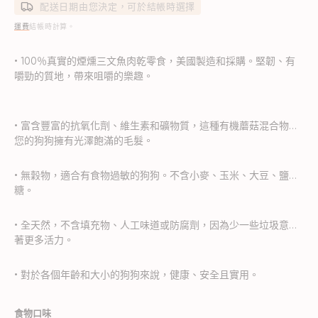
配送日期由您決定，可於結帳時選擇
運費
結帳時計算。
• 100％真實的煙燻三文魚肉乾零食，美國製造和採購。堅韌、有
嚼勁的質地，帶來咀嚼的樂趣。
• 富含豐富的抗氧化劑、維生素和礦物質，這種有機蘑菇混合物讓
您的狗狗擁有光澤飽滿的毛髮。
• 無穀物，適合有食物過敏的狗狗。不含小麥、玉米、大豆、鹽或
糖。
• 全天然，不含填充物、人工味道或防腐劑，因為少一些垃圾意味
著更多活力。
• 對於各個年齡和大小的狗狗來說，健康、安全且實用。
食物口味