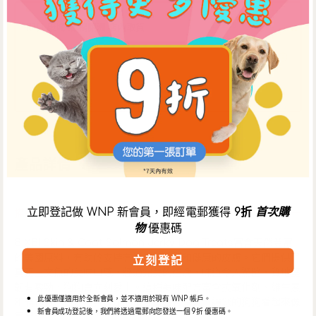
乾
乾
狗
狗
即日 康城 或 鴨脷洲 店內取貨
小
小
中午12時前於 WNP網上商店 下單，可於當日下午5時30分後
食
食
到【康城店】自取，或下午3時30分後到【鴨脷洲店】自取。
** 如需安排店內取貨，請於購物車頁面選擇【WNP 門市自
數
數
取】選項。
量
量
減
增
少
加
產品詳情
立即登記做 WNP 新會員，即經電郵獲得
9折
首次購
描述
物
優惠碼
BIXBI Skin & Coat Salmon Jerky Dog Treats富含天然豐富
的美國原料，有助於支持有光澤的毛髮和健康的皮膚。它們提供了
立刻登記
真正三文魚的美味口感，經過完美的煙燻，味道令人驚艷，質地堅
韌有嚼勁，狗狗會立刻愛上。這種美味配方富含抗氧化劑、維生素
此優惠僅適用於全新會員，並不適用於現有 WNP 帳戶。
和礦物質，提供無與倫比的富含蛋白質營養，讓您的狗狗看起來像
新會員成功登記後，我們將透過電郵向您發送一個 9折 優惠碼。