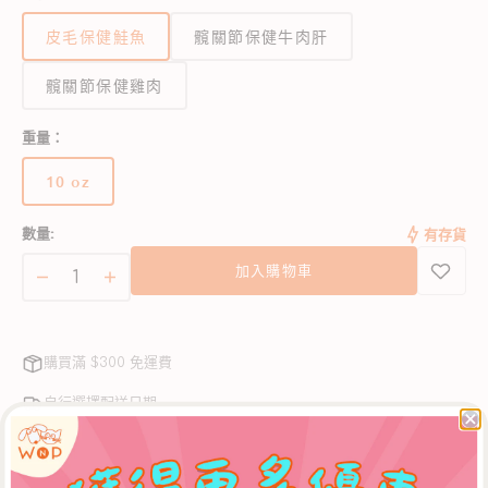
皮毛保健鮭魚
髖關節保健牛肉肝
髖關節保健雞肉
重量：
10 oz
版
本
數量:
有存貨
已
售
加入購物車
完
毛
毛
或
皮
皮
無
護
護
法
購買滿 $300 免運費
使
理
理
用
三
三
自行選擇配送日期
文
文
毛孩家長精心挑選的商品
魚
魚