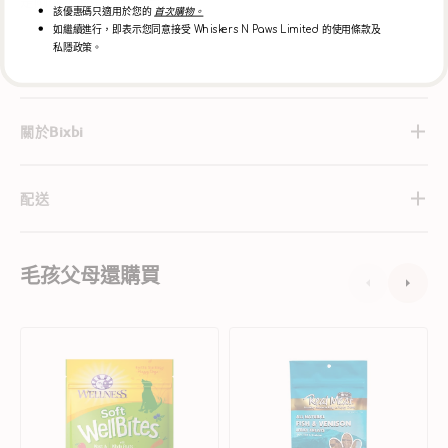
是剛從水療中心出來一樣。
該優惠碼只適用於您的
首次購物。
如繼續進行，即表示您同意接受 Whiskers N Paws Limited 的使用條款及
私隱政策。
成分
關於Bixbi
配送
毛孩父母還購買
Wellness
全
WellBites
天
無
然
穀
魚
物
肉
羊
和