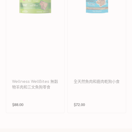
肉
鹿
和
肉
三
乾
文
狗
魚
小
狗
食
零
食
Wellness WellBites 無穀
全天然魚肉和鹿肉乾狗小食
物羊肉和三文魚狗零食
定
定
$88.00
$72.00
價
價