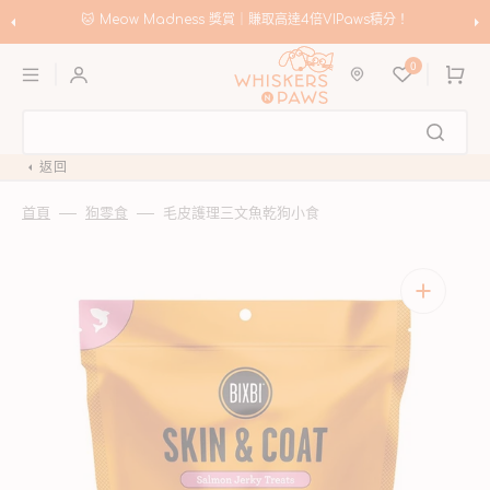
跳
至
🐱 Meow Madness 獎賞｜賺取高達4倍VIPaws積分！
內
購
容
0
物
車
返回
首頁
狗零食
毛皮護理三文魚乾狗小食
開