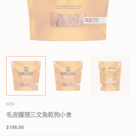
啟
圖
庫
檢
視
中
的
精
選
多
媒
體
檔
案
BIXBI
毛皮護理三文魚乾狗小食
定
$198.00
價