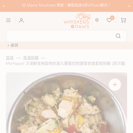
跳
至
🐱 Meow Madness 獎賞｜賺取高達4倍VIPaws積分！
內
購
容
0
物
車
返回
首頁
急凍狗糧
MyHappii 冷凍鮮食無穀物抗氧化體重控制護理食譜套裝狗糧 (須冷藏)