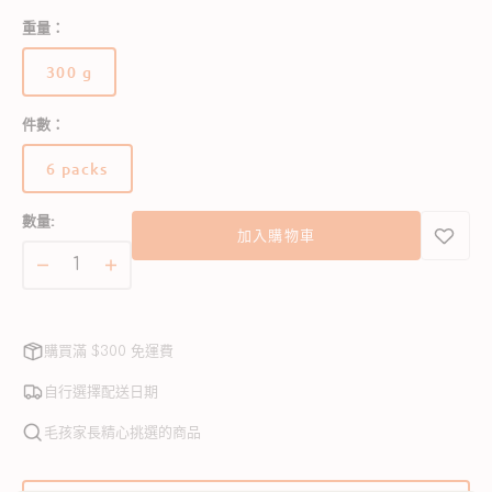
重量：
300 g
版
本
件數：
已
售
6 packs
完
版
或
本
無
數量:
已
加入購物車
法
售
使
完
MyHappii
MyHappii
用
或
冷
冷
無
凍
凍
法
購買滿 $300 免運費
鮮
鮮
使
用
食
食
自行選擇配送日期
無
無
毛孩家長精心挑選的商品
穀
穀
物
物