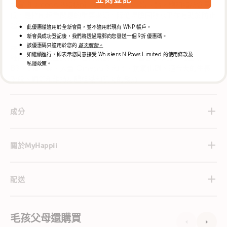
藏)
藏)
豐富的Omega 3脂肪酸、維生素A、C、鐵、鈣。飽和脂肪含量
數
數
低，是控制超重問題的重要來源。降低壞膽固醇水平並有助於防止
超重。
量
量
此優惠僅適用於全新會員，並不適用於現有 WNP 帳戶。
新會員成功登記後，我們將透過電郵向您發送一個 9折 優惠碼。
減
增
該優惠碼只適用於您的
首次購物。
無激素羊肉
少
加
如繼續進行，即表示您同意接受 Whiskers N Paws Limited 的使用條款及
維持小型和大型犬種的日常鍛鍊和能量。富含氨基酸、維生素
私隱政策。
B3、B12、鋅、大量 Omega 3 和 6、抗氧化劑。適合犬的生長
階段。調節和維持身體組織和肌肉的發育
成分
關於MyHappii
配送
毛孩父母還購買