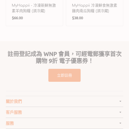
MyHappii - 冷凍新鮮無激
MyHappii 冷凍鮮食無激素
素羊肉狗糧 (須冷藏)
雞肉南瓜狗糧 (須冷藏)
定
定
$66.00
$38.00
價
價
註冊登記成為 WNP 會員，可經電郵獲享首次
購物 9折 電子優惠券！
立即註冊
關於我們
客戶服務
服務