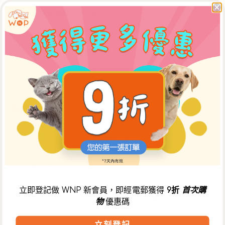
抗
抗
即日 康城 或 鴨脷洲 店內取貨
氧
氧
中午12時前於 WNP網上商店 下單，可於當日下午5時30分後
化
化
到【康城店】自取，或下午3時30分後到【鴨脷洲店】自取。
體
體
** 如需安排店內取貨，請於購物車頁面選擇【WNP 門市自
取】選項。
重
重
控
控
制
制
護
護
產品詳情
理
理
食
食
譜
譜
描述
套
套
裝
裝
無激素雞肉南瓜
狗
狗
充足的維生素A和C，有益於視力和免疫系統。南瓜中的鋅和抗氧
糧
糧
化劑可以預防皮膚過敏問題，尤其是在濕度高的地方。南瓜中胺基
立即登記做 WNP 新會員，即經電郵獲得
9折
首次購
酸的極佳來源，可改善泌尿問題並嚴格控制超重問題。
(須
(須
物
優惠碼
冷
冷
鯰魚（無穀物）
立刻登記