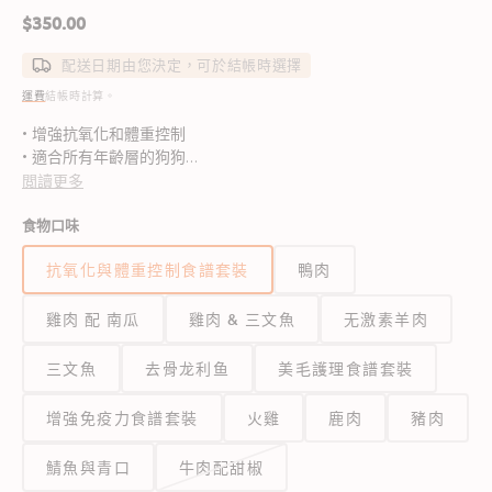
定
$350.00
價
配送日期由您決定，可於結帳時選擇
運費
結帳時計算。
• 增強抗氧化和體重控制
• 適合所有年齡層的狗狗
閲讀更多
三合一口味：無激素雞肉南瓜+ 鯰魚（無穀物）+ 無激素羊肉
食物口味
抗氧化與體重控制食譜套裝
鴨肉
雞肉 配 南瓜
雞肉 & 三文魚
无激素羊肉
三文魚
去骨龙利鱼
美毛護理食譜套裝
增強免疫力食譜套裝
火雞
鹿肉
豬肉
鯖魚與青口
牛肉配甜椒