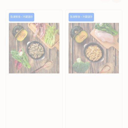
MyHappii
MyHappii
急凍鮮食 • 冷藏儲存
急凍鮮食 • 冷藏儲存
-
冷
冷
凍
凍
鮮
新
食
鮮
無
無
激
激
素
素
雞
羊
肉
肉
南
狗
瓜
糧
狗
(須
糧
冷
(須
藏)
冷
藏)