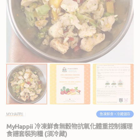
開
啟
圖
庫
檢
視
中
的
精
選
多
媒
體
檔
案
急凍鮮食 • 冷藏儲存
MYHAPPII
MyHappii 冷凍鮮食無穀物抗氧化體重控制護理
食譜套裝狗糧 (須冷藏)