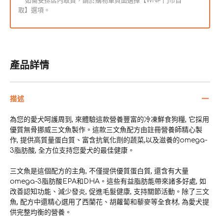
** 如需安排店內取貨，請於購物車頁面選擇【WNP 門市自
取】選項。
狗
狗
糧
糧
(須
(須
冷
冷
產品詳情
藏)
藏)
數
數
量
量
描述
減
增
少
加
為您的愛犬呵護周到, 來體驗這款營養豐富的冷凍鮮食狗糧, 它採用
優質無骨挪威三文魚製作。這款三文魚配方由註冊營養師精心製
作, 提供高質量蛋白質、富含抗氧化劑的蔬菜,以及滋養的omega-
3脂肪酸, 全方位支持您愛犬的最佳健康。
三文魚是這個配方的主角, 不僅提供優質蛋白質, 還含有大量
omega-3脂肪酸EPA和DHA。這些有益脂肪能帶來諸多好處, 如
改善認知功能、減少發炎, 促進毛髮健康, 支持關節活動。除了三文
魚, 配方中還精心選用了西蘭花、胡蘿蔔和藜麥等全食材, 為愛犬提
供完整均衡的營養。