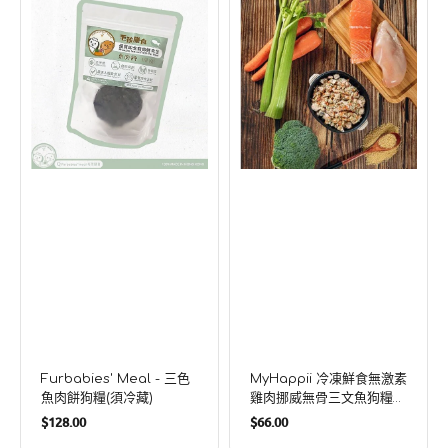
-
凍
三
鮮
色
食
魚
無
肉
激
餅
素
狗
雞
糧
肉
(須
挪
冷
威
藏)
無
骨
三
文
魚
狗
糧
(須
冷
藏)
Furbabies' Meal - 三色
MyHappii 冷凍鮮食無激素
魚肉餅狗糧(須冷藏)
雞肉挪威無骨三文魚狗糧
定
定
(須冷藏)
$128.00
$66.00
價
價