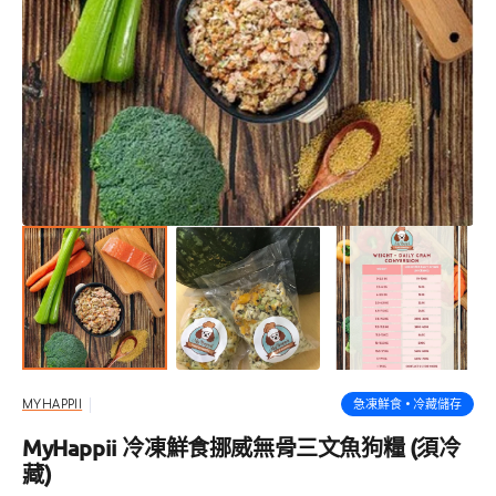
開
啟
圖
庫
檢
視
中
的
多
媒
體
檔
案
1
急凍鮮食 • 冷藏儲存
MYHAPPII
MyHappii 冷凍鮮食挪威無骨三文魚狗糧 (須冷
藏)