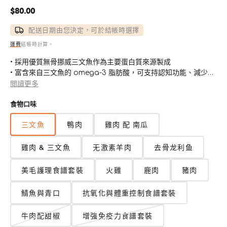
定
$80.00
價
配送日期由您決定，可於結帳時選擇
運費
結帳時計算。
• 採用優質無骨挪威三文魚作為主要蛋白質來源製成
• 富含來自三文魚的 omega-3 脂肪酸，可支持認知功能、減少發
炎並促進皮膚/毛髮健康
閲讀更多
• 保持狗狗肌膚光澤光滑的重要來源
食物口味
• 包括富含抗氧化劑的蔬菜、穀物和其他營養物質，如蛋殼粉和三
文魚油
三文魚
鴨肉
雞肉 配 南瓜
• 100%香港新鮮製造，不含任何防腐劑、人工色素或添加劑
• 由註冊營養師專業配製，滿足狗狗完整、均衡的營養指南
雞肉 & 三文魚
无激素羊肉
去骨龙利鱼
美毛護理食譜套裝
火雞
鹿肉
豬肉
鯖魚與青口
抗氧化與體重控制食譜套裝
牛肉配甜椒
增強免疫力食譜套裝