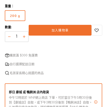
重量：
200 g
版
本
數量:
已
加入購物車
售
完
MyHappii
MyHappii
或
冷
冷
無
凍
凍
法
購買滿 $300 免運費
鮮
鮮
使
用
食
食
自行選擇配送日期
挪
挪
毛孩家長精心挑選的商品
威
威
無
無
骨
骨
即日 康城 或 鴨脷洲 店內取貨
三
三
中午12時前於 WNP網上商店 下單，可於當日下午5時30分後
文
文
到【康城店】自取，或下午3時30分後到【鴨脷洲店】自取。
魚
魚