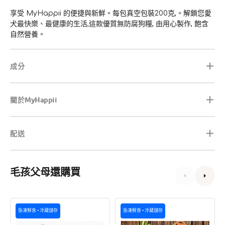
享受 MyHappii 的便捷與新鮮。每包真空包裝200克,。解鎖您愛
犬最快樂、最健康的生活,這款優質無防腐狗糧, 由用心製作, 飽含
自然營養。
成分
關於MyHappii
配送
毛孩父母還購買
Furbabies'
MyHappii
急凍鮮食 • 冷藏儲存
急凍鮮食 • 冷藏儲存
Meal
冷