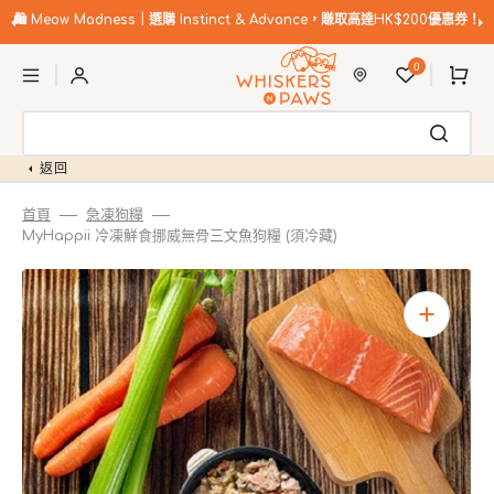
跳
至
🛍️
Meow Madness｜選購 Instinct & Advance，賺取高達HK$200優惠券！
內
購
容
0
物
車
返回
首頁
急凍狗糧
MyHappii 冷凍鮮食挪威無骨三文魚狗糧 (須冷藏)