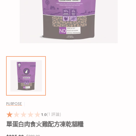
啟
圖
庫
檢
視
中
的
精
選
多
媒
體
檔
案
PURPOSE
1.0
1
(1 評論)
reviews
單蛋白肉食火雞配方凍乾貓糧