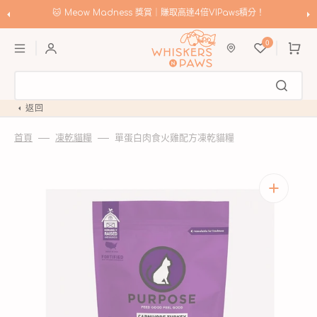
跳
至
🐱 Meow Madness 獎賞｜賺取高達4倍VIPaws積分！
內
購
容
0
物
車
返回
首頁
凍乾貓糧
單蛋白肉食火雞配方凍乾貓糧
開