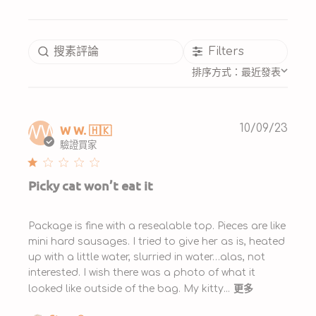
Filters
排序方式：
最近發表
Publ
W W. 🇭🇰
10/09/23
WW
date
驗證買家
Picky cat won’t eat it
Package is fine with a resealable top. Pieces are like
mini hard sausages. I tried to give her as is, heated
up with a little water, slurried in water…alas, not
interested. I wish there was a photo of what it
更多
looked like outside of the bag. My kitty...