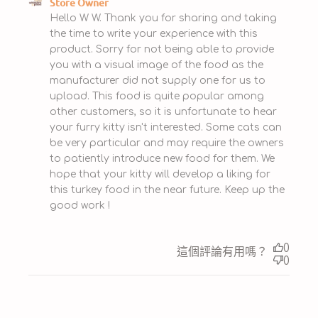
Comments by Store Owner on Review by Store
Store Owner
Owner on Mon Sep 11 2023
Hello W W. Thank you for sharing and taking 
the time to write your experience with this 
product. Sorry for not being able to provide 
you with a visual image of the food as the 
manufacturer did not supply one for us to 
upload. This food is quite popular among 
other customers, so it is unfortunate to hear 
your furry kitty isn't interested. Some cats can 
be very particular and may require the owners 
to patiently introduce new food for them. We 
hope that your kitty will develop a liking for 
this turkey food in the near future. Keep up the 
good work !
0
這個評論有用嗎？
0