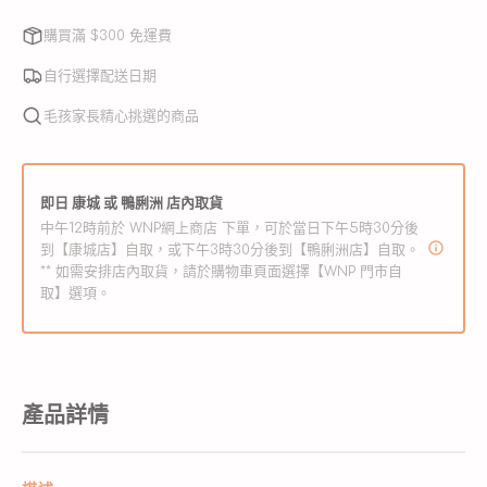
無
無
白
白
法
法
購買滿 $300 免運費
使
使
肉
肉
用
用
食
食
自行選擇配送日期
火
火
毛孩家長精心挑選的商品
雞
雞
配
配
方
方
即日 康城 或 鴨脷洲 店內取貨
凍
凍
中午12時前於 WNP網上商店 下單，可於當日下午5時30分後
乾
乾
到【康城店】自取，或下午3時30分後到【鴨脷洲店】自取。
** 如需安排店內取貨，請於購物車頁面選擇【WNP 門市自
貓
貓
取】選項。
糧
糧
數
數
量
量
減
增
產品詳情
少
加