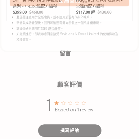
Dinner Morsels 晚餐凍乾
Nuggets 凍乾小塊系列 -
系列 - 小口火雞配方貓糧
火雞肉配方貓糧
此優惠僅適用於全新會員，並不適用於現有 WNP 帳戶。
$399.00
$468.00
$117.00 起
$130.00
新會員成功登記後，我們將透過電郵向您發送一個 9折 優惠碼。
售
定
售
定
價
價
價
價
該優惠碼只適用於您的
首次購物。
如繼續進行，即表示您同意接受 Whiskers N Paws Limited 的使用條款及
私隱政策。
留言
顧客評價
1
1 out of 5 stars 1 total reviews
Based on 1 review
撰寫評論