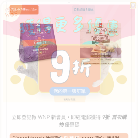
Dinner
Nuggets
高達 4X VIPaws 積分
自動續購 & 優惠
Morsels
凍
晚
乾
餐
小
凍
塊
乾
系
系
列
列
-
-
火
小
雞
口
肉
火
配
雞
方
配
貓
方
糧
貓
糧
立即登記做 WNP 新會員，即經電郵獲得
9折
首次購
物
優惠碼
立刻登記