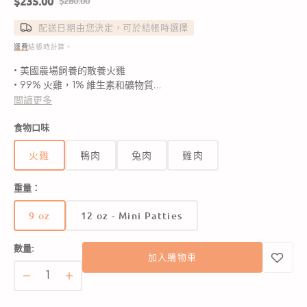
$235.00
$280.00
售
定
價
價
配送日期由您決定，可於結帳時選擇
運費
結帳時計算。
• 美國農場飼養的散養火雞
• 99% 火雞，1% 維生素和礦物質
• 不含穀物、玉米、小麥、大豆或土豆等填充物
閲讀更多
• 不含人工防腐劑、香料或糖
食物口味
火雞
鴨肉
兔肉
雞肉
重量：
9 oz
12 oz - Mini Patties
版
版
本
本
數量:
已
已
加入購物車
售
售
完
完
單
單
或
或
蛋
蛋