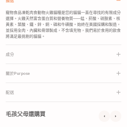
描述
寵物食品凍乾肉食動物火雞貓糧是您的貓貓一直在尋找的有限成分
選擇。火雞天然富含蛋白質和營養物質——錳、菸酸、硫胺素、核
黃素、葉酸、鐵、鋅、銅、磷和牛磺酸。始終在美國採購和製造，
並採用全肉、內臟和骨頭製成，不含填充物，我們易於食用的飲食
將滿足最挑剔的貓貓。
成分
關於Purpose
配送
毛孩父母還購買